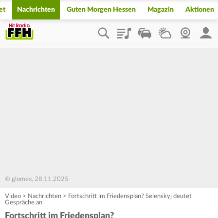
et
Nachrichten
Guten Morgen Hessen
Magazin
Aktionen
Playlist
Staupilot
Wetter
Webcam
Mein
© glomex, 28.11.2025
Video
>
Nachrichten
>
Fortschritt im Friedensplan? Selenskyj deutet
Gespräche an
Fortschritt im Friedensplan?