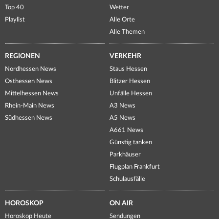
Top 40
Wetter
Playlist
Alle Orte
Alle Themen
REGIONEN
VERKEHR
Nordhessen News
Staus Hessen
Osthessen News
Blitzer Hessen
Mittelhessen News
Unfälle Hessen
Rhein-Main News
A3 News
Südhessen News
A5 News
A661 News
Günstig tanken
Parkhäuser
Flugplan Frankfurt
Schulausfälle
HOROSKOP
ON AIR
Horoskop Heute
Sendungen