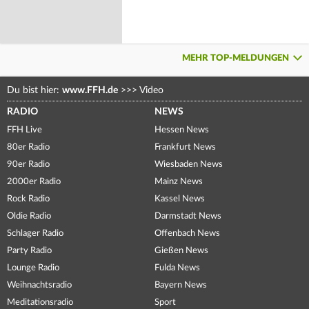
MEHR TOP-MELDUNGEN
Du bist hier:
www.FFH.de
>>>
Video
RADIO
NEWS
FFH Live
Hessen News
80er Radio
Frankfurt News
90er Radio
Wiesbaden News
2000er Radio
Mainz News
Rock Radio
Kassel News
Oldie Radio
Darmstadt News
Schlager Radio
Offenbach News
Party Radio
Gießen News
Lounge Radio
Fulda News
Weihnachtsradio
Bayern News
Meditationsradio
Sport