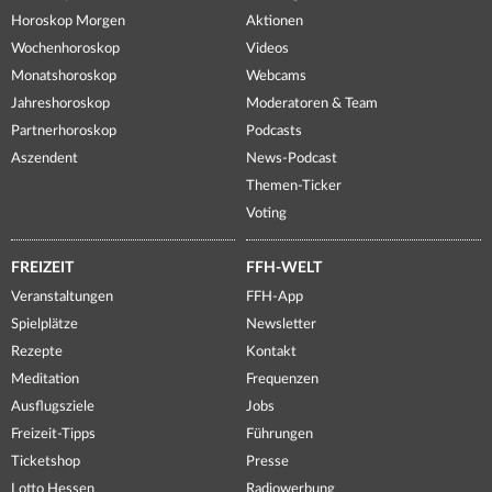
Horoskop Morgen
Aktionen
Wochenhoroskop
Videos
Monatshoroskop
Webcams
Jahreshoroskop
Moderatoren & Team
Partnerhoroskop
Podcasts
Aszendent
News-Podcast
Themen-Ticker
Voting
FREIZEIT
FFH-WELT
Veranstaltungen
FFH-App
Spielplätze
Newsletter
Rezepte
Kontakt
Meditation
Frequenzen
Ausflugsziele
Jobs
Freizeit-Tipps
Führungen
Ticketshop
Presse
Lotto Hessen
Radiowerbung