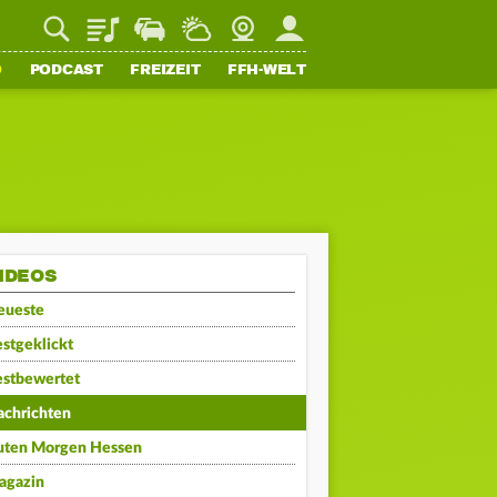
Playlist
Staupilot
Wetter
Webcam
Mein FFH
O
PODCAST
FREIZEIT
FFH-WELT
IDEOS
eueste
stgeklickt
estbewertet
achrichten
uten Morgen Hessen
agazin