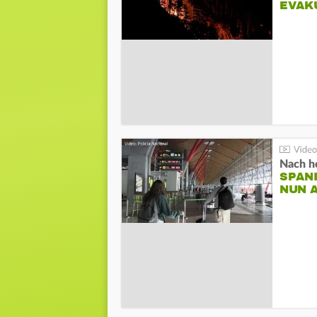
EVAK
Nach he
SPAN
NUN 