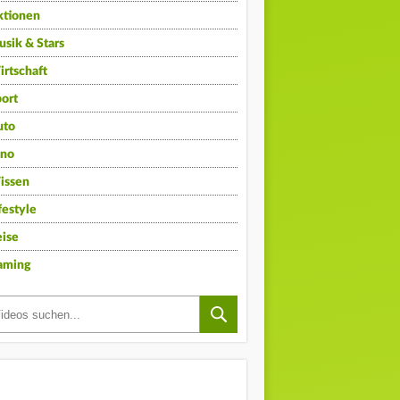
ktionen
sik & Stars
rtschaft
ort
uto
ino
issen
festyle
ise
aming