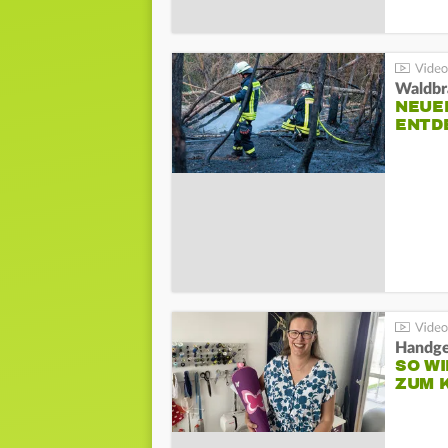
Waldbr
NEUE
ENTD
Handge
SO WI
ZUM 