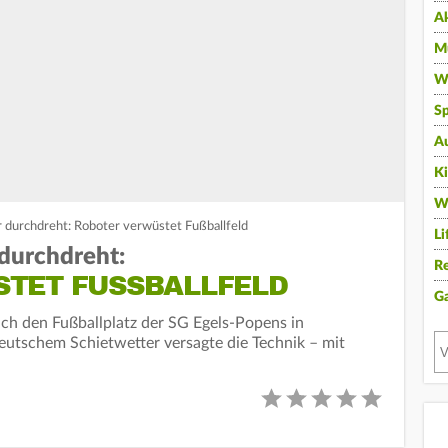
A
Mu
Wi
Sp
A
K
W
durchdreht: Roboter verwüstet Fußballfeld
Li
durchdreht:
Re
TET FUSSBALLFELD
G
lich den Fußballplatz der SG Egels-Popens in
eutschem Schietwetter versagte die Technik – mit