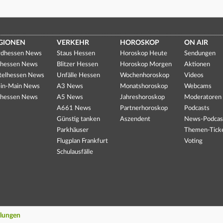
GIONEN
VERKEHR
HOROSKOP
ON AIR
dhessen News
Staus Hessen
Horoskop Heute
Sendungen
hessen News
Blitzer Hessen
Horoskop Morgen
Aktionen
telhessen News
Unfälle Hessen
Wochenhoroskop
Videos
in-Main News
A3 News
Monatshoroskop
Webcams
hessen News
A5 News
Jahreshoroskop
Moderatoren
A661 News
Partnerhoroskop
Podcasts
Günstig tanken
Aszendent
News-Podcas
Parkhäuser
Themen-Tick
Flugplan Frankfurt
Voting
Schulausfälle
llungen