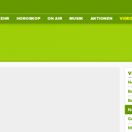
KEHR
HOROSKOP
ON AIR
MUSIK
AKTIONEN
VIDE
V
N
Be
B
N
G
M