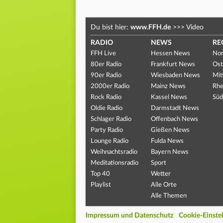
Du bist hier:
www.FFH.de
>>>
Video
RADIO
NEWS
RE
FFH Live
Hessen News
Nor
80er Radio
Frankfurt News
Ost
90er Radio
Wiesbaden News
Mit
2000er Radio
Mainz News
Rhe
Rock Radio
Kassel News
Süd
Oldie Radio
Darmstadt News
Schlager Radio
Offenbach News
Party Radio
Gießen News
Lounge Radio
Fulda News
Weihnachtsradio
Bayern News
Meditationsradio
Sport
Top 40
Wetter
Playlist
Alle Orte
Alle Themen
Impressum und Datenschutz
Cookie-Einste