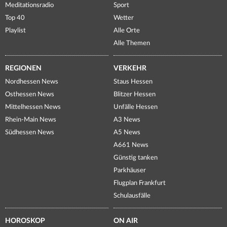
Meditationsradio
Sport
Top 40
Wetter
Playlist
Alle Orte
Alle Themen
REGIONEN
VERKEHR
Nordhessen News
Staus Hessen
Osthessen News
Blitzer Hessen
Mittelhessen News
Unfälle Hessen
Rhein-Main News
A3 News
Südhessen News
A5 News
A661 News
Günstig tanken
Parkhäuser
Flugplan Frankfurt
Schulausfälle
HOROSKOP
ON AIR