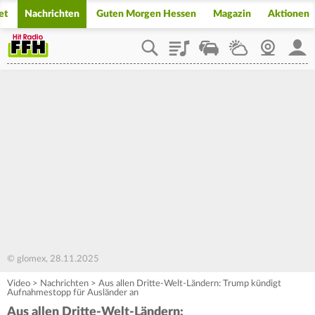
et
Nachrichten
Guten Morgen Hessen
Magazin
Aktionen
Playlist
Staupilot
Wetter
Webcam
Mein
© glomex, 28.11.2025
Video
>
Nachrichten
>
Aus allen Dritte-Welt-Ländern: Trump kündigt
Aufnahmestopp für Ausländer an
Aus allen Dritte-Welt-Ländern: