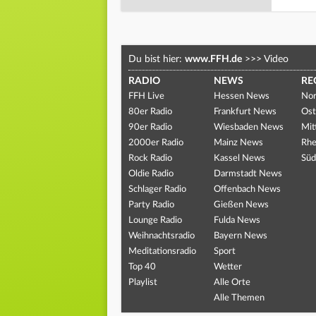
Du bist hier:
www.FFH.de
>>>
Video
RADIO
NEWS
RE
FFH Live
Hessen News
Nor
80er Radio
Frankfurt News
Ost
90er Radio
Wiesbaden News
Mit
2000er Radio
Mainz News
Rhe
Rock Radio
Kassel News
Süd
Oldie Radio
Darmstadt News
Schlager Radio
Offenbach News
Party Radio
Gießen News
Lounge Radio
Fulda News
Weihnachtsradio
Bayern News
Meditationsradio
Sport
Top 40
Wetter
Playlist
Alle Orte
Alle Themen