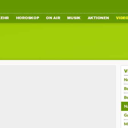
KEHR
HOROSKOP
ON AIR
MUSIK
AKTIONEN
VIDE
V
N
Be
B
N
G
M