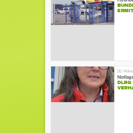
Hybrid
BUND
ERMI
Notlag
DLRG 
VERH