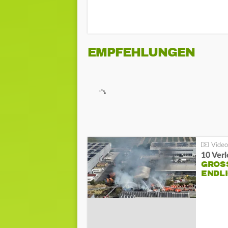
EMPFEHLUNGEN
10 Ver
GROSS
NDLI