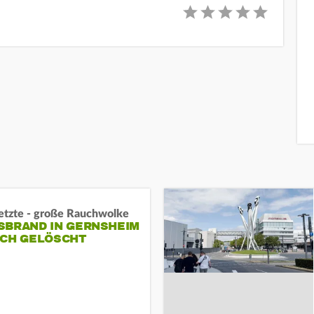
letzte - große Rauchwolke
BRAND IN GERNSHEIM E
CH GELÖSCHT