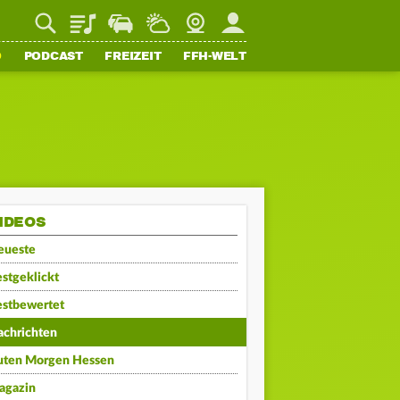
Playlist
Staupilot
Wetter
Webcam
Mein FFH
O
PODCAST
FREIZEIT
FFH-WELT
IDEOS
eueste
stgeklickt
estbewertet
achrichten
uten Morgen Hessen
agazin