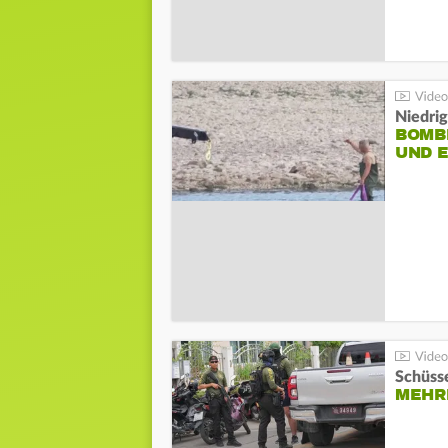
Niedri
BOMB
UND 
Schüsse
MEHRE