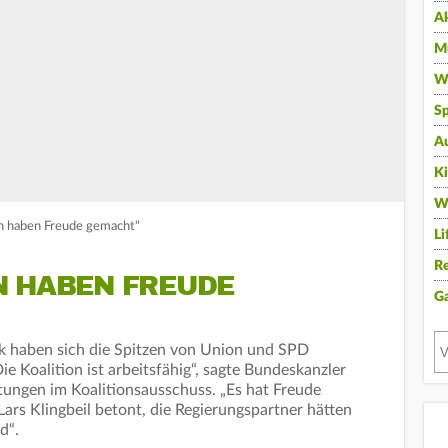
A
Mu
Wi
Sp
A
K
W
n haben Freude gemacht"
Li
Re
N HABEN FREUDE
G
ik haben sich die Spitzen von Union und SPD
ie Koalition ist arbeitsfähig“, sagte Bundeskanzler
ungen im Koalitionsausschuss. „Es hat Freude
rs Klingbeil betont, die Regierungspartner hätten
d“.