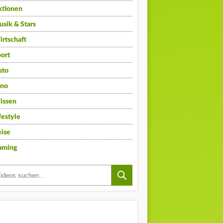
ktionen
sik & Stars
rtschaft
ort
uto
ino
issen
festyle
ise
aming