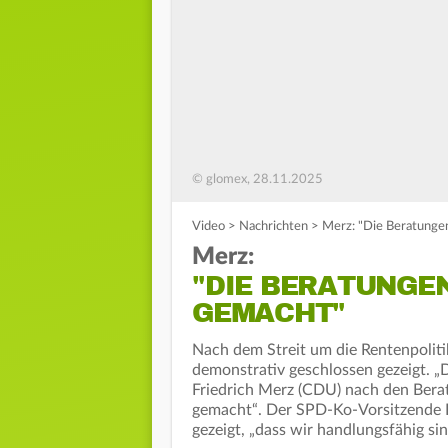
© glomex, 28.11.2025
Video
>
Nachrichten
>
Merz: "Die Beratunge
Merz:
"DIE BERATUNGE
GEMACHT"
Nach dem Streit um die Rentenpolit
demonstrativ geschlossen gezeigt. „D
Friedrich Merz (CDU) nach den Berat
gemacht“. Der SPD-Ko-Vorsitzende La
gezeigt, „dass wir handlungsfähig sin