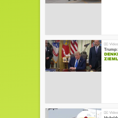
Trump:
DENKE
ZIEML