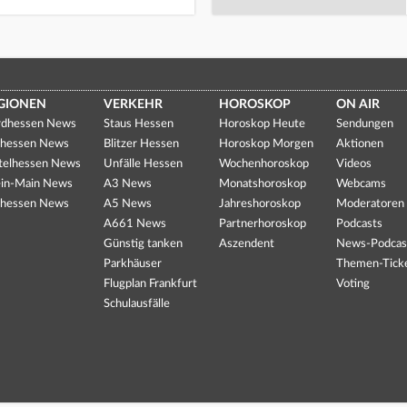
GIONEN
VERKEHR
HOROSKOP
ON AIR
dhessen News
Staus Hessen
Horoskop Heute
Sendungen
hessen News
Blitzer Hessen
Horoskop Morgen
Aktionen
telhessen News
Unfälle Hessen
Wochenhoroskop
Videos
in-Main News
A3 News
Monatshoroskop
Webcams
hessen News
A5 News
Jahreshoroskop
Moderatoren
A661 News
Partnerhoroskop
Podcasts
Günstig tanken
Aszendent
News-Podcas
Parkhäuser
Themen-Tick
Flugplan Frankfurt
Voting
Schulausfälle