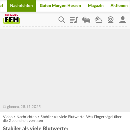
et
Nachrichten
Guten Morgen Hessen
Magazin
Aktionen
Playlist
Staupilot
Wetter
Webcam
Mein
© glomex, 28.11.2025
Video
>
Nachrichten
>
Stabiler als viele Blutwerte: Was Fingernägel über
die Gesundheit verraten
Stabiler als viele Blutwerte: