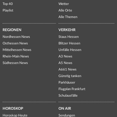
Top 40
Wetter
Playlist
Alle Orte
Alle Themen
REGIONEN
VERKEHR
Nordhessen News
Staus Hessen
Osthessen News
Blitzer Hessen
Mittelhessen News
Unfälle Hessen
Rhein-Main News
A3 News
Südhessen News
A5 News
A661 News
Günstig tanken
Parkhäuser
Flugplan Frankfurt
Schulausfälle
HOROSKOP
ON AIR
Horoskop Heute
Sendungen