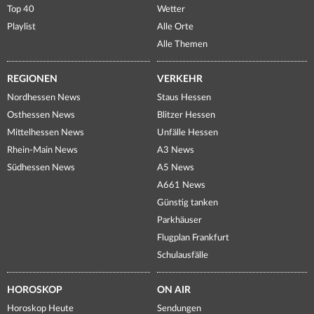
Top 40
Wetter
Playlist
Alle Orte
Alle Themen
REGIONEN
VERKEHR
Nordhessen News
Staus Hessen
Osthessen News
Blitzer Hessen
Mittelhessen News
Unfälle Hessen
Rhein-Main News
A3 News
Südhessen News
A5 News
A661 News
Günstig tanken
Parkhäuser
Flugplan Frankfurt
Schulausfälle
HOROSKOP
ON AIR
Horoskop Heute
Sendungen