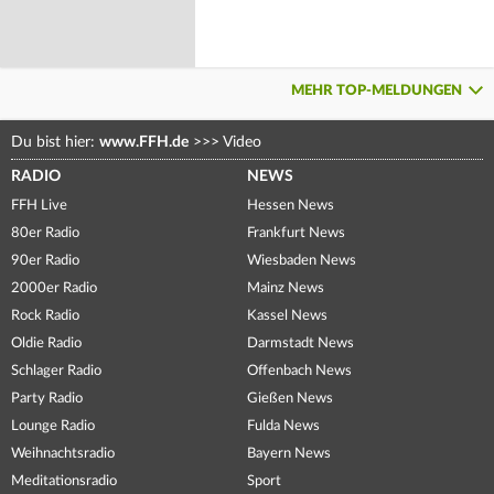
MEHR TOP-MELDUNGEN
Du bist hier:
www.FFH.de
>>>
Video
RADIO
NEWS
FFH Live
Hessen News
80er Radio
Frankfurt News
90er Radio
Wiesbaden News
2000er Radio
Mainz News
Rock Radio
Kassel News
Oldie Radio
Darmstadt News
Schlager Radio
Offenbach News
Party Radio
Gießen News
Lounge Radio
Fulda News
Weihnachtsradio
Bayern News
Meditationsradio
Sport