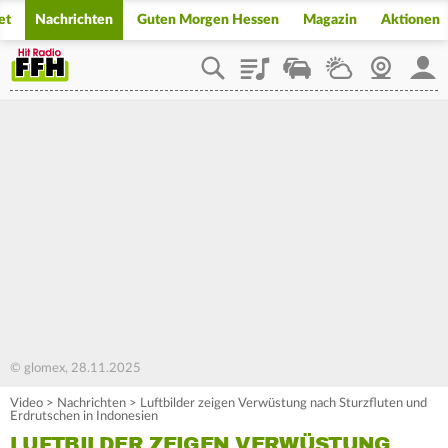
et
Nachrichten
Guten Morgen Hessen
Magazin
Aktionen
Playlist
Staupilot
Wetter
Webcam
Mein
© glomex, 28.11.2025
Video
>
Nachrichten
>
Luftbilder zeigen Verwüstung nach Sturzfluten und
Erdrutschen in Indonesien
LUFTBILDER ZEIGEN VERWÜSTUNG