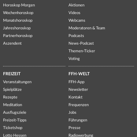
Horoskop Morgen
Aktionen
Wochenhoroskop
Videos
Monatshoroskop
Webcams
Jahreshoroskop
Moderatoren & Team
Partnerhoroskop
Podcasts
Aszendent
News-Podcast
Themen-Ticker
Voting
FREIZEIT
FFH-WELT
Veranstaltungen
FFH-App
Spielplätze
Newsletter
Rezepte
Kontakt
Meditation
Frequenzen
Ausflugsziele
Jobs
Freizeit-Tipps
Führungen
Ticketshop
Presse
Lotto Hessen
Radiowerbung