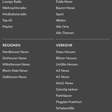
Lounge Radio
Fulda News
Weihnachtsradio
Bayern News
Meditationsradio
Sport
Top 40
Wetter
Playlist
Alle Orte
Alle Themen
REGIONEN
VERKEHR
Nordhessen News
Staus Hessen
Osthessen News
Blitzer Hessen
Mittelhessen News
Unfälle Hessen
Rhein-Main News
A3 News
Südhessen News
A5 News
A661 News
Günstig tanken
Parkhäuser
Flugplan Frankfurt
Schulausfälle