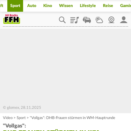
ft
Sport
Auto
Kino
Wissen
Lifestyle
Reise
Gami
Playlist
Staupilot
Wetter
Webcam
Mein
© glomex, 28.11.2025
Video
>
Sport
>
"Vollgas": DHB-Frauen stürmen in WM-Hauptrunde
"Vollgas":