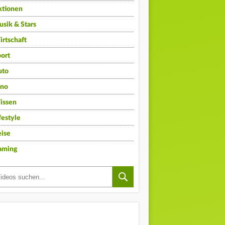
ktionen
sik & Stars
rtschaft
ort
uto
ino
issen
festyle
ise
aming