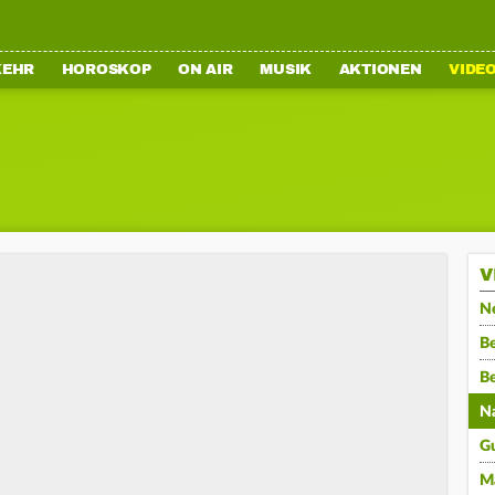
KEHR
HOROSKOP
ON AIR
MUSIK
AKTIONEN
VIDE
V
N
Be
B
N
G
M