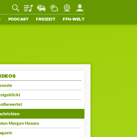
Playlist
Staupilot
Wetter
Webcam
Mein FFH
O
PODCAST
FREIZEIT
FFH-WELT
IDEOS
eueste
stgeklickt
estbewertet
achrichten
uten Morgen Hessen
agazin