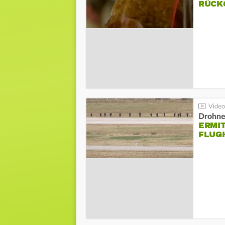
ÜCKG
Drohnen
ERMI
FLUG