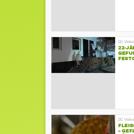
22-JÄ
GEFU
FEST
FLEI
– GEF