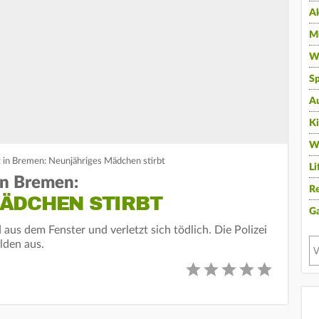
A
Mu
Wi
Sp
A
K
W
z in Bremen: Neunjähriges Mädchen stirbt
Li
in Bremen:
Re
ÄDCHEN STIRBT
G
 aus dem Fenster und verletzt sich tödlich. Die Polizei
lden aus.