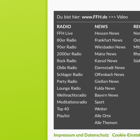
Du bist hier:
www.FFH.de
>>>
Video
RADIO
NEWS
RE
FFH Live
Hessen News
Nor
80er Radio
Frankfurt News
Ost
90er Radio
Wiesbaden News
Mit
2000er Radio
Mainz News
Rhe
Rock Radio
Kassel News
Süd
Oldie Radio
Darmstadt News
Schlager Radio
Offenbach News
Party Radio
Gießen News
Lounge Radio
Fulda News
Weihnachtsradio
Bayern News
Meditationsradio
Sport
Top 40
Wetter
Playlist
Alle Orte
Alle Themen
Impressum und Datenschutz
Cookie-Einste