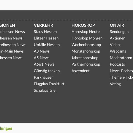
GIONEN
VERKEHR
HOROSKOP
ON AIR
dhessen News
Staus Hessen
Horoskop Heute
Sendungen
hessen News
Blitzer Hessen
Horoskop Morgen
Aktionen
telhessen News
Unfälle Hessen
Wochenhoroskop
Videos
in-Main News
A3 News
Monatshoroskop
Webcams
hessen News
A5 News
Jahreshoroskop
Moderatoren
A661 News
Partnerhoroskop
Podcasts
Günstig tanken
Aszendent
News-Podcas
Parkhäuser
Themen-Tick
Flugplan Frankfurt
Voting
Schulausfälle
llungen