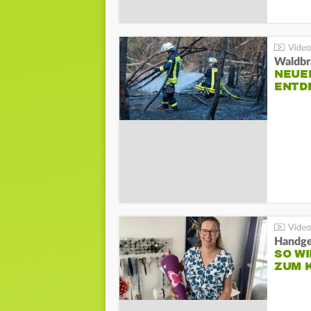
Waldbr
NEUE
ENTD
Handge
SO WI
ZUM 