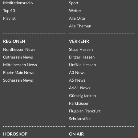
Meditationsradio
Sport
Top 40
Wetter
Playlist
Alle Orte
Alle Themen
REGIONEN
VERKEHR
Nordhessen News
Staus Hessen
Osthessen News
Blitzer Hessen
Mittelhessen News
Unfälle Hessen
Rhein-Main News
A3 News
Südhessen News
A5 News
A661 News
Günstig tanken
Parkhäuser
Flugplan Frankfurt
Schulausfälle
HOROSKOP
ON AIR