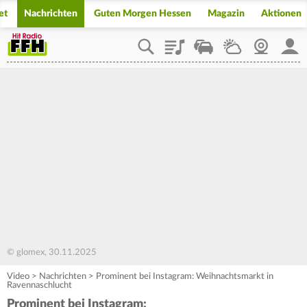
et
Nachrichten
Guten Morgen Hessen
Magazin
Aktionen
Playlist
Staupilot
Wetter
Webcam
Mein
© glomex, 30.11.2025
Video
>
Nachrichten
>
Prominent bei Instagram: Weihnachtsmarkt in
Ravennaschlucht
Prominent bei Instagram: