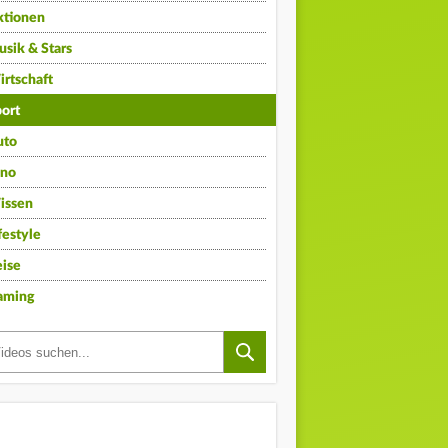
ktionen
sik & Stars
rtschaft
ort
uto
ino
issen
festyle
ise
aming