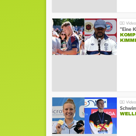
"Eine K
KOMPA
KIMM
Schwim
WELL