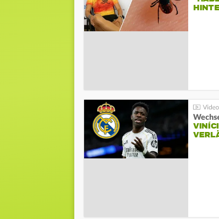
HINT
Wechse
VINÍC
VERL