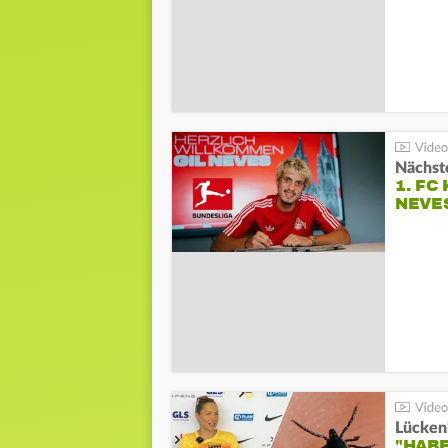
Nächste
1. FC
NEVE
Lücken
"HABE