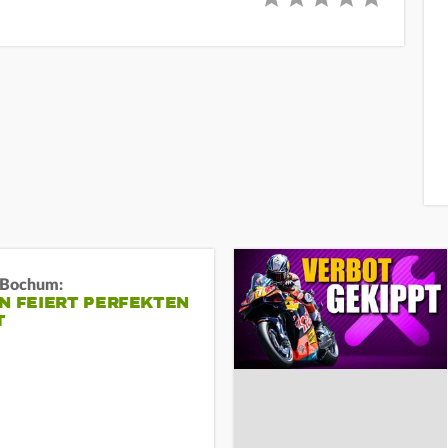
n Bochum:
N FEIERT PERFEKTEN
T