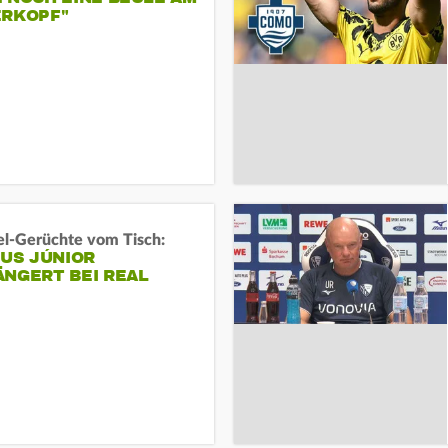
ERKOPF"
l-Gerüchte vom Tisch:
IUS JÚNIOR
ÄNGERT BEI REAL