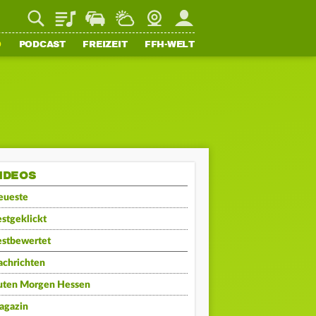
Playlist
Staupilot
Wetter
Webcam
Mein FFH
O
PODCAST
FREIZEIT
FFH-WELT
IDEOS
eueste
stgeklickt
estbewertet
achrichten
uten Morgen Hessen
agazin