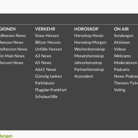
GIONEN
VERKEHR
HOROSKOP
ON AIR
dhessen News
Staus Hessen
Horoskop Heute
Sendungen
hessen News
Blitzer Hessen
Horoskop Morgen
Aktionen
telhessen News
Unfälle Hessen
Wochenhoroskop
Videos
in-Main News
A3 News
Monatshoroskop
Webcams
hessen News
A5 News
Jahreshoroskop
Moderatoren
A661 News
Partnerhoroskop
Podcasts
Günstig tanken
Aszendent
News-Podcas
Parkhäuser
Themen-Tick
Flugplan Frankfurt
Voting
Schulausfälle
llungen