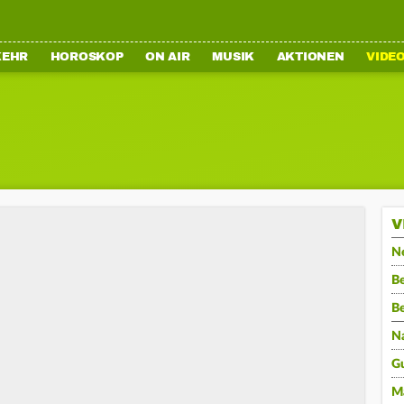
KEHR
HOROSKOP
ON AIR
MUSIK
AKTIONEN
VIDE
V
N
Be
B
N
G
M