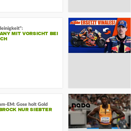
leinigkeit":
NY MIT VORSICHT BEI
ICH
m-EM: Gose holt Gold
BROCK NUR SIEBTER