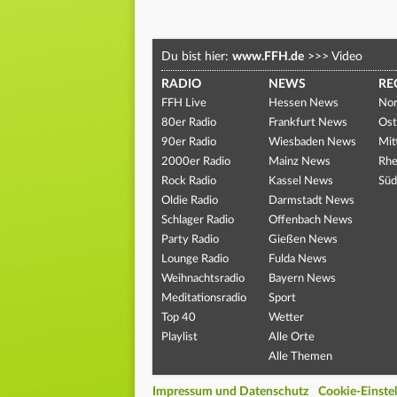
Du bist hier:
www.FFH.de
>>>
Video
RADIO
NEWS
RE
FFH Live
Hessen News
Nor
80er Radio
Frankfurt News
Ost
90er Radio
Wiesbaden News
Mit
2000er Radio
Mainz News
Rhe
Rock Radio
Kassel News
Süd
Oldie Radio
Darmstadt News
Schlager Radio
Offenbach News
Party Radio
Gießen News
Lounge Radio
Fulda News
Weihnachtsradio
Bayern News
Meditationsradio
Sport
Top 40
Wetter
Playlist
Alle Orte
Alle Themen
Impressum und Datenschutz
Cookie-Einste