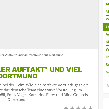
A
Mu
Wi
Sp
A
K
W
iler Auftakt" und viel Vorfreude auf Dortmund
Li
Re
LER AUFTAKT" UND VIEL
G
 DORTMUND
 bei der Heim-WM eine perfekte Vorrunde gespielt.
te das deutsche Team eine starke Vorstellung. Im
ll, Emily Vogel, Katharina Filter und Alina Grijseels
de in Dortmund.