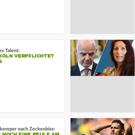
s Talent:
 KÖLN VERPFLICHTET
S
kemper nach Zeckenbiss:
 NOCH EINE BEULE AM