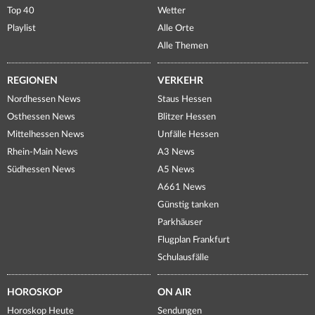
Top 40
Wetter
Playlist
Alle Orte
Alle Themen
REGIONEN
VERKEHR
Nordhessen News
Staus Hessen
Osthessen News
Blitzer Hessen
Mittelhessen News
Unfälle Hessen
Rhein-Main News
A3 News
Südhessen News
A5 News
A661 News
Günstig tanken
Parkhäuser
Flugplan Frankfurt
Schulausfälle
HOROSKOP
ON AIR
Horoskop Heute
Sendungen