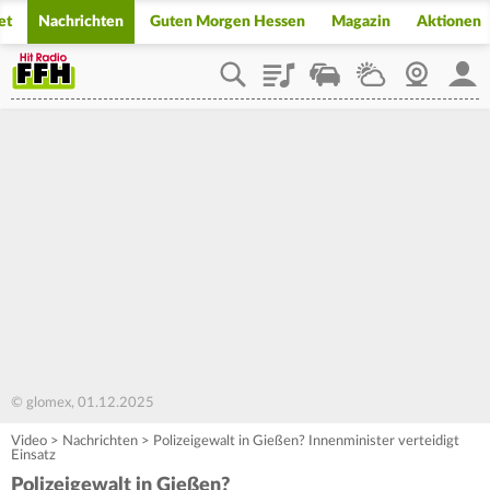
et
Nachrichten
Guten Morgen Hessen
Magazin
Aktionen
Playlist
Staupilot
Wetter
Webcam
Mein
© glomex, 01.12.2025
Video
>
Nachrichten
>
Polizeigewalt in Gießen? Innenminister verteidigt
Einsatz
Polizeigewalt in Gießen?