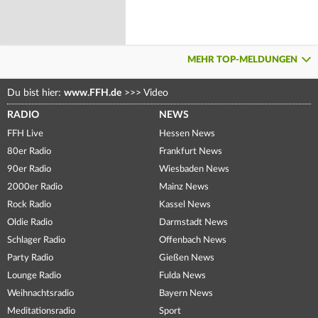
MEHR TOP-MELDUNGEN
Du bist hier:
www.FFH.de
>>>
Video
RADIO
NEWS
FFH Live
Hessen News
80er Radio
Frankfurt News
90er Radio
Wiesbaden News
2000er Radio
Mainz News
Rock Radio
Kassel News
Oldie Radio
Darmstadt News
Schlager Radio
Offenbach News
Party Radio
Gießen News
Lounge Radio
Fulda News
Weihnachtsradio
Bayern News
Meditationsradio
Sport