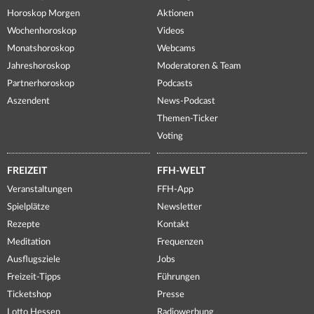
Horoskop Morgen
Aktionen
Wochenhoroskop
Videos
Monatshoroskop
Webcams
Jahreshoroskop
Moderatoren & Team
Partnerhoroskop
Podcasts
Aszendent
News-Podcast
Themen-Ticker
Voting
FREIZEIT
FFH-WELT
Veranstaltungen
FFH-App
Spielplätze
Newsletter
Rezepte
Kontakt
Meditation
Frequenzen
Ausflugsziele
Jobs
Freizeit-Tipps
Führungen
Ticketshop
Presse
Lotto Hessen
Radiowerbung