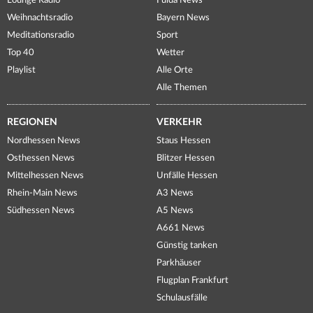
Lounge Radio
Fulda News
Weihnachtsradio
Bayern News
Meditationsradio
Sport
Top 40
Wetter
Playlist
Alle Orte
Alle Themen
REGIONEN
VERKEHR
Nordhessen News
Staus Hessen
Osthessen News
Blitzer Hessen
Mittelhessen News
Unfälle Hessen
Rhein-Main News
A3 News
Südhessen News
A5 News
A661 News
Günstig tanken
Parkhäuser
Flugplan Frankfurt
Schulausfälle