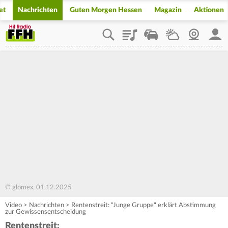
et
Nachrichten
Guten Morgen Hessen
Magazin
Aktionen
Playlist
Staupilot
Wetter
Webcam
Mein
© glomex, 01.12.2025
Video
>
Nachrichten
>
Rentenstreit: "Junge Gruppe" erklärt Abstimmung
zur Gewissensentscheidung
Rentenstreit: