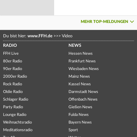
MEHR TOP-MELDUNGEN
Du bist hier:
www.FFH.de
>>>
Video
RADIO
NEWS
FFH Live
Hessen News
80er Radio
Frankfurt News
90er Radio
Wiesbaden News
2000er Radio
Mainz News
Rock Radio
Kassel News
Oldie Radio
Darmstadt News
Schlager Radio
Offenbach News
Party Radio
Gießen News
Lounge Radio
Fulda News
Weihnachtsradio
Bayern News
Meditationsradio
Sport