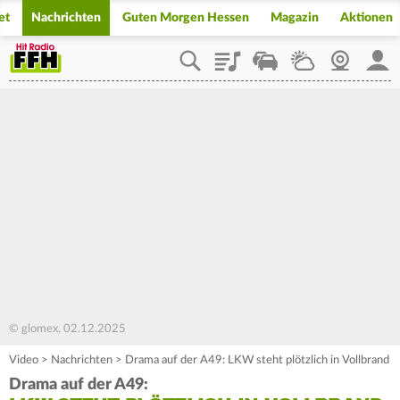
et
Nachrichten
Guten Morgen Hessen
Magazin
Aktionen
Playlist
Staupilot
Wetter
Webcam
Mein
© glomex, 02.12.2025
Video
>
Nachrichten
>
Drama auf der A49: LKW steht plötzlich in Vollbrand
Drama auf der A49: