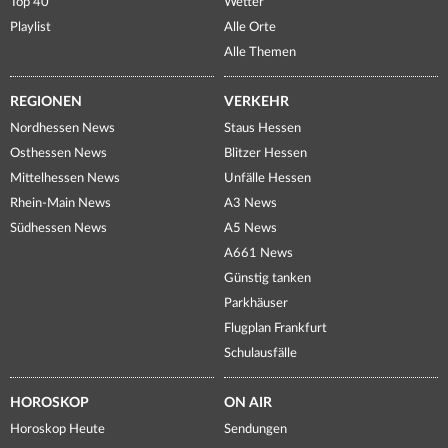
Top 40
Wetter
Playlist
Alle Orte
Alle Themen
REGIONEN
VERKEHR
Nordhessen News
Staus Hessen
Osthessen News
Blitzer Hessen
Mittelhessen News
Unfälle Hessen
Rhein-Main News
A3 News
Südhessen News
A5 News
A661 News
Günstig tanken
Parkhäuser
Flugplan Frankfurt
Schulausfälle
HOROSKOP
ON AIR
Horoskop Heute
Sendungen