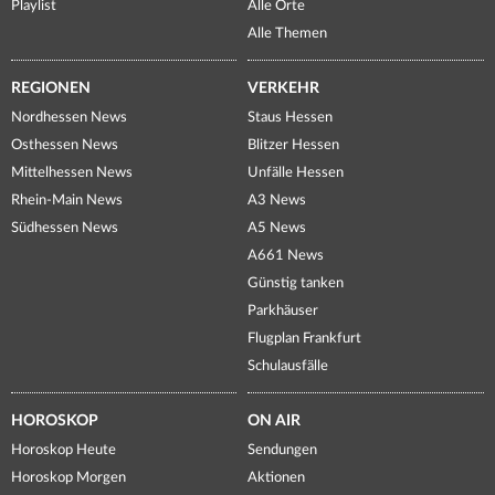
Playlist
Alle Orte
Alle Themen
REGIONEN
VERKEHR
Nordhessen News
Staus Hessen
Osthessen News
Blitzer Hessen
Mittelhessen News
Unfälle Hessen
Rhein-Main News
A3 News
Südhessen News
A5 News
A661 News
Günstig tanken
Parkhäuser
Flugplan Frankfurt
Schulausfälle
HOROSKOP
ON AIR
Horoskop Heute
Sendungen
Horoskop Morgen
Aktionen