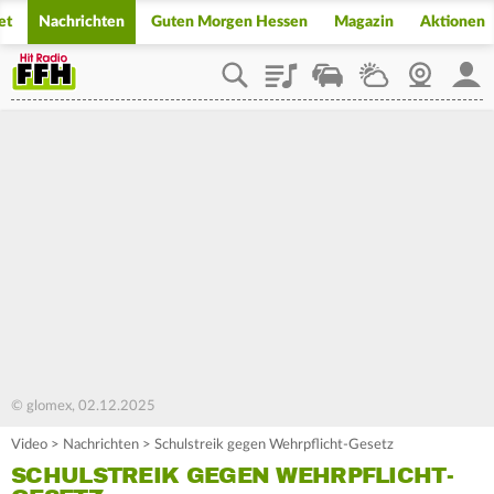
et
Nachrichten
Guten Morgen Hessen
Magazin
Aktionen
Playlist
Staupilot
Wetter
Webcam
Mein
© glomex, 02.12.2025
Video
>
Nachrichten
>
Schulstreik gegen Wehrpflicht-Gesetz
SCHULSTREIK GEGEN WEHRPFLICHT-