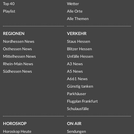
Top 40
Wetter
Playlist
Alle Orte
Alle Themen
REGIONEN
VERKEHR
Nordhessen News
Staus Hessen
Osthessen News
Blitzer Hessen
Mittelhessen News
Unfälle Hessen
Rhein-Main News
A3 News
Südhessen News
A5 News
A661 News
Günstig tanken
Parkhäuser
Flugplan Frankfurt
Schulausfälle
HOROSKOP
ON AIR
Horoskop Heute
Sendungen