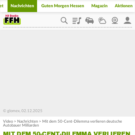
et
Nachrichten
Guten Morgen Hessen
Magazin
Aktionen
Playlist
Staupilot
Wetter
Webcam
Mein
© glomex, 02.12.2025
Video
>
Nachrichten
>
Mit dem 50-Cent-Dilemma verlieren deutsche
Autobauer Milliarden
MIT DEM 50-CENT-DILEMMA VERLIEREN