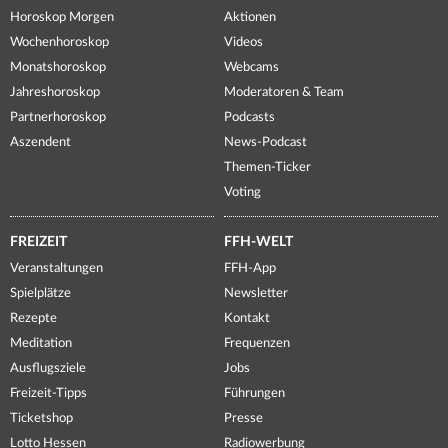
Horoskop Morgen
Aktionen
Wochenhoroskop
Videos
Monatshoroskop
Webcams
Jahreshoroskop
Moderatoren & Team
Partnerhoroskop
Podcasts
Aszendent
News-Podcast
Themen-Ticker
Voting
FREIZEIT
FFH-WELT
Veranstaltungen
FFH-App
Spielplätze
Newsletter
Rezepte
Kontakt
Meditation
Frequenzen
Ausflugsziele
Jobs
Freizeit-Tipps
Führungen
Ticketshop
Presse
Lotto Hessen
Radiowerbung