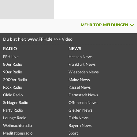
MEHR TOP-MELDUNGEN
Du bist hier:
www.FFH.de
>>>
Video
RADIO
NEWS
FFH Live
Hessen News
80er Radio
Frankfurt News
90er Radio
Wiesbaden News
2000er Radio
Mainz News
Rock Radio
Kassel News
Oldie Radio
Darmstadt News
Schlager Radio
Offenbach News
Party Radio
Gießen News
Lounge Radio
Fulda News
Weihnachtsradio
Bayern News
Meditationsradio
Sport