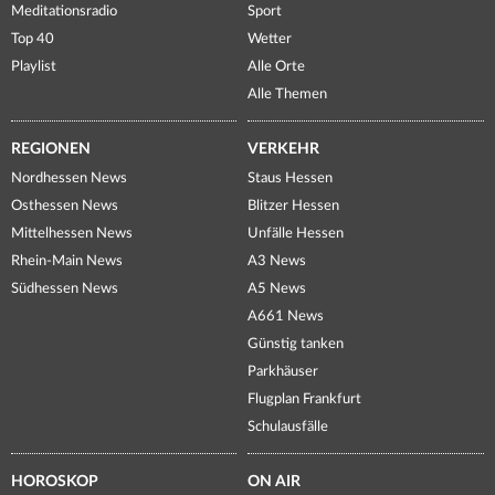
Meditationsradio
Sport
Top 40
Wetter
Playlist
Alle Orte
Alle Themen
REGIONEN
VERKEHR
Nordhessen News
Staus Hessen
Osthessen News
Blitzer Hessen
Mittelhessen News
Unfälle Hessen
Rhein-Main News
A3 News
Südhessen News
A5 News
A661 News
Günstig tanken
Parkhäuser
Flugplan Frankfurt
Schulausfälle
HOROSKOP
ON AIR