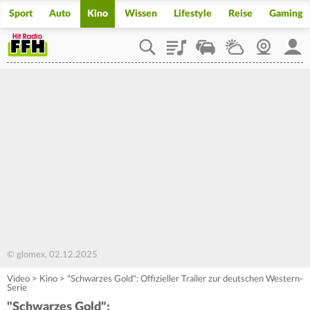
Sport
Auto
Kino
Wissen
Lifestyle
Reise
Gaming
Playlist
Staupilot
Wetter
Webcam
Mein
© glomex, 02.12.2025
Video
>
Kino
>
"Schwarzes Gold": Offizieller Trailer zur deutschen Western-
Serie
"Schwarzes Gold":