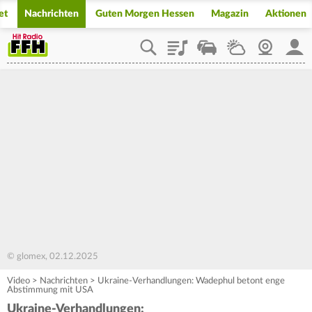
et
Nachrichten
Guten Morgen Hessen
Magazin
Aktionen
Playlist
Staupilot
Wetter
Webcam
Mein
© glomex, 02.12.2025
Video
>
Nachrichten
>
Ukraine-Verhandlungen: Wadephul betont enge
Abstimmung mit USA
Ukraine-Verhandlungen: