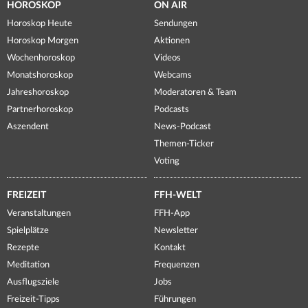
HOROSKOP
ON AIR
Horoskop Heute
Sendungen
Horoskop Morgen
Aktionen
Wochenhoroskop
Videos
Monatshoroskop
Webcams
Jahreshoroskop
Moderatoren & Team
Partnerhoroskop
Podcasts
Aszendent
News-Podcast
Themen-Ticker
Voting
FREIZEIT
FFH-WELT
Veranstaltungen
FFH-App
Spielplätze
Newsletter
Rezepte
Kontakt
Meditation
Frequenzen
Ausflugsziele
Jobs
Freizeit-Tipps
Führungen