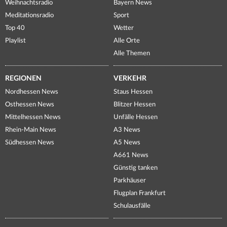
Weihnachtsradio
Bayern News
Meditationsradio
Sport
Top 40
Wetter
Playlist
Alle Orte
Alle Themen
REGIONEN
VERKEHR
Nordhessen News
Staus Hessen
Osthessen News
Blitzer Hessen
Mittelhessen News
Unfälle Hessen
Rhein-Main News
A3 News
Südhessen News
A5 News
A661 News
Günstig tanken
Parkhäuser
Flugplan Frankfurt
Schulausfälle