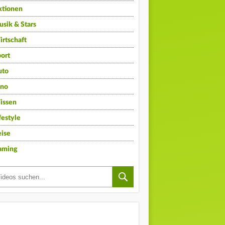
ktionen
sik & Stars
rtschaft
ort
uto
ino
issen
festyle
ise
aming