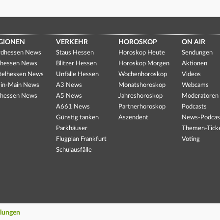
GIONEN
VERKEHR
HOROSKOP
ON AIR
dhessen News
Staus Hessen
Horoskop Heute
Sendungen
hessen News
Blitzer Hessen
Horoskop Morgen
Aktionen
telhessen News
Unfälle Hessen
Wochenhoroskop
Videos
in-Main News
A3 News
Monatshoroskop
Webcams
hessen News
A5 News
Jahreshoroskop
Moderatoren
A661 News
Partnerhoroskop
Podcasts
Günstig tanken
Aszendent
News-Podcas
Parkhäuser
Themen-Tick
Flugplan Frankfurt
Voting
Schulausfälle
llungen