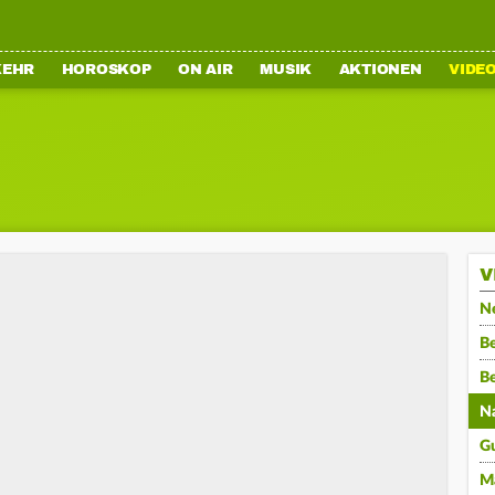
KEHR
HOROSKOP
ON AIR
MUSIK
AKTIONEN
VIDE
V
N
Be
B
N
G
M