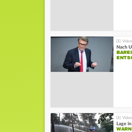
Nach Un
BAREI
NTSC
WARN