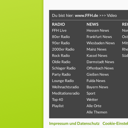
Du bist hier:
www.FFH.de
>>>
Video
RADIO
NEWS
RE
FFH Live
Hessen News
Nor
80er Radio
Frankfurt News
Ost
90er Radio
Wiesbaden News
Mit
2000er Radio
Mainz News
Rhe
Rock Radio
Kassel News
Süd
Oldie Radio
Darmstadt News
Schlager Radio
Offenbach News
Party Radio
Gießen News
Lounge Radio
Fulda News
Weihnachtsradio
Bayern News
Meditationsradio
Sport
Top 40
Wetter
Playlist
Alle Orte
Alle Themen
Impressum und Datenschutz
Cookie-Einste