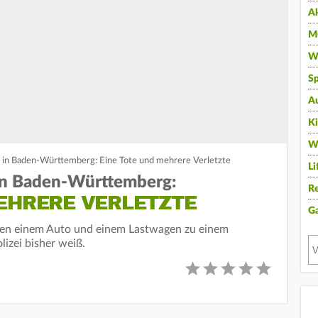
A
Mu
Wi
Sp
A
K
W
in Baden-Württemberg: Eine Tote und mehrere Verletzte
Li
in Baden-Württemberg:
Re
MEHRERE VERLETZTE
G
en einem Auto und einem Lastwagen zu einem
izei bisher weiß.