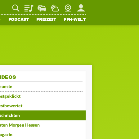
Playlist
Staupilot
Wetter
Webcam
Mein FFH
O
PODCAST
FREIZEIT
FFH-WELT
IDEOS
eueste
stgeklickt
estbewertet
achrichten
uten Morgen Hessen
agazin