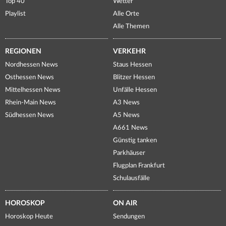
Top 40
Wetter
Playlist
Alle Orte
Alle Themen
REGIONEN
VERKEHR
Nordhessen News
Staus Hessen
Osthessen News
Blitzer Hessen
Mittelhessen News
Unfälle Hessen
Rhein-Main News
A3 News
Südhessen News
A5 News
A661 News
Günstig tanken
Parkhäuser
Flugplan Frankfurt
Schulausfälle
HOROSKOP
ON AIR
Horoskop Heute
Sendungen