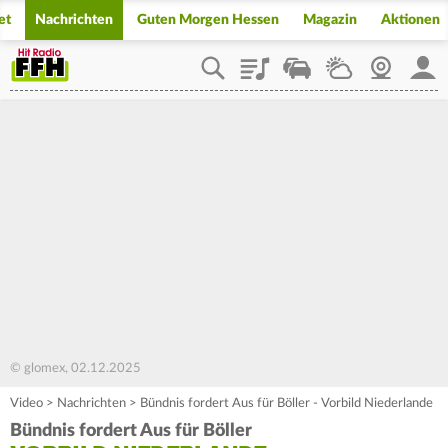
et
Nachrichten
Guten Morgen Hessen
Magazin
Aktionen
Playlist
Staupilot
Wetter
Webcam
Mein
© glomex, 02.12.2025
Video
>
Nachrichten
>
Bündnis fordert Aus für Böller - Vorbild Niederlande
Bündnis fordert Aus für Böller