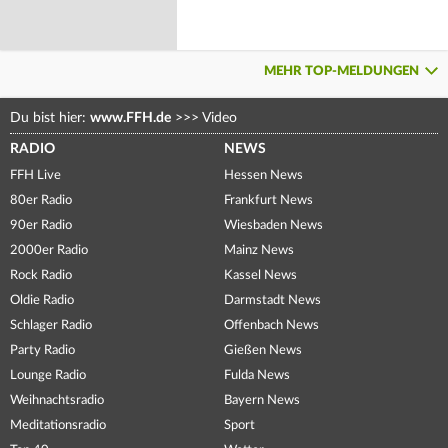
MEHR TOP-MELDUNGEN
Du bist hier:
www.FFH.de
>>>
Video
RADIO
NEWS
FFH Live
Hessen News
80er Radio
Frankfurt News
90er Radio
Wiesbaden News
2000er Radio
Mainz News
Rock Radio
Kassel News
Oldie Radio
Darmstadt News
Schlager Radio
Offenbach News
Party Radio
Gießen News
Lounge Radio
Fulda News
Weihnachtsradio
Bayern News
Meditationsradio
Sport