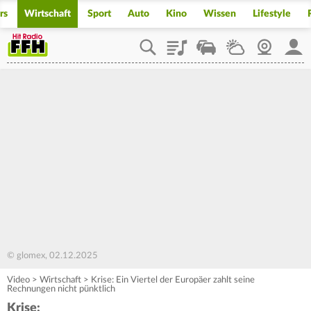
rs
Wirtschaft
Sport
Auto
Kino
Wissen
Lifestyle
Playlist
Staupilot
Wetter
Webcam
Mein
© glomex, 02.12.2025
Video
>
Wirtschaft
>
Krise: Ein Viertel der Europäer zahlt seine
Rechnungen nicht pünktlich
Krise: