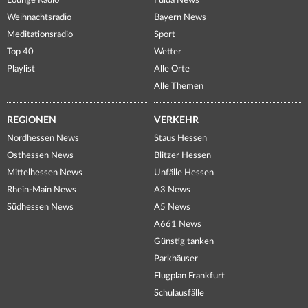
Lounge Radio
Fulda News
Weihnachtsradio
Bayern News
Meditationsradio
Sport
Top 40
Wetter
Playlist
Alle Orte
Alle Themen
REGIONEN
VERKEHR
Nordhessen News
Staus Hessen
Osthessen News
Blitzer Hessen
Mittelhessen News
Unfälle Hessen
Rhein-Main News
A3 News
Südhessen News
A5 News
A661 News
Günstig tanken
Parkhäuser
Flugplan Frankfurt
Schulausfälle