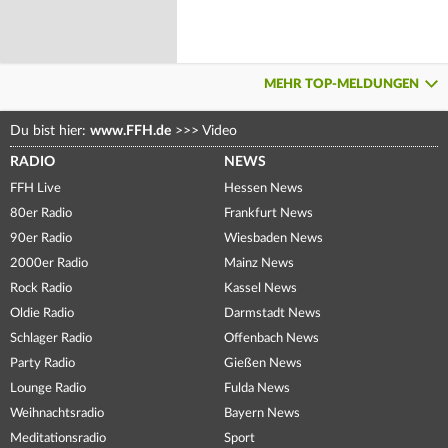
MEHR TOP-MELDUNGEN
Du bist hier:
www.FFH.de
>>>
Video
RADIO
NEWS
FFH Live
Hessen News
80er Radio
Frankfurt News
90er Radio
Wiesbaden News
2000er Radio
Mainz News
Rock Radio
Kassel News
Oldie Radio
Darmstadt News
Schlager Radio
Offenbach News
Party Radio
Gießen News
Lounge Radio
Fulda News
Weihnachtsradio
Bayern News
Meditationsradio
Sport