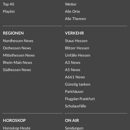
Top 40
Wetter
Playlist
Alle Orte
Alle Themen
REGIONEN
VERKEHR
Nordhessen News
Staus Hessen
Osthessen News
Blitzer Hessen
Mittelhessen News
Unfälle Hessen
Rhein-Main News
A3 News
Südhessen News
A5 News
A661 News
Günstig tanken
Parkhäuser
Flugplan Frankfurt
Schulausfälle
HOROSKOP
ON AIR
Horoskop Heute
Sendungen