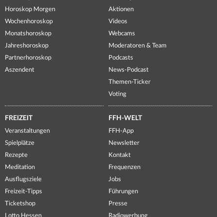
Horoskop Morgen
Aktionen
Wochenhoroskop
Videos
Monatshoroskop
Webcams
Jahreshoroskop
Moderatoren & Team
Partnerhoroskop
Podcasts
Aszendent
News-Podcast
Themen-Ticker
Voting
FREIZEIT
FFH-WELT
Veranstaltungen
FFH-App
Spielplätze
Newsletter
Rezepte
Kontakt
Meditation
Frequenzen
Ausflugsziele
Jobs
Freizeit-Tipps
Führungen
Ticketshop
Presse
Lotto Hessen
Radiowerbung