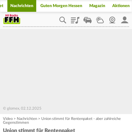
et
Nachrichten
Guten Morgen Hessen
Magazin
Aktionen
Playlist
Staupilot
Wetter
Webcam
Mein
© glomex, 02.12.2025
Video
>
Nachrichten
>
Union stimmt für Rentenpaket - aber zahlreiche
Gegenstimmen
Union stimmt für Rentenpaket