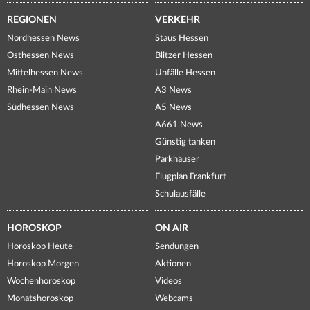
REGIONEN
VERKEHR
Nordhessen News
Staus Hessen
Osthessen News
Blitzer Hessen
Mittelhessen News
Unfälle Hessen
Rhein-Main News
A3 News
Südhessen News
A5 News
A661 News
Günstig tanken
Parkhäuser
Flugplan Frankfurt
Schulausfälle
HOROSKOP
ON AIR
Horoskop Heute
Sendungen
Horoskop Morgen
Aktionen
Wochenhoroskop
Videos
Monatshoroskop
Webcams