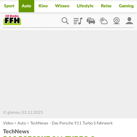
Sport
Auto
Kino
Wissen
Lifestyle
Reise
Gaming
Playlist
Staupilot
Wetter
Webcam
Mein
© glomex, 03.12.2025
Video
>
Auto
>
TechNews - Das Porsche 911 Turbo S Fahrwerk
TechNews