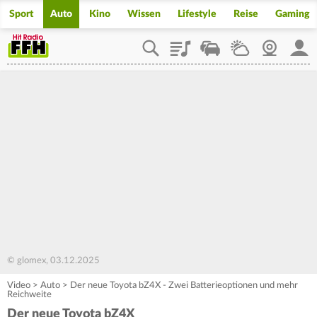
Sport
Auto
Kino
Wissen
Lifestyle
Reise
Gaming
Playlist
Staupilot
Wetter
Webcam
Mein
© glomex, 03.12.2025
Video
>
Auto
>
Der neue Toyota bZ4X - Zwei Batterieoptionen und mehr
Reichweite
Der neue Toyota bZ4X