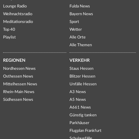
Lounge Radio
Fulda News
Weihnachtsradio
Bayern News
Meditationsradio
Sport
Top 40
Wetter
Playlist
Alle Orte
Alle Themen
REGIONEN
VERKEHR
Nordhessen News
Staus Hessen
Osthessen News
Blitzer Hessen
Mittelhessen News
Unfälle Hessen
Rhein-Main News
A3 News
Südhessen News
A5 News
A661 News
Günstig tanken
Parkhäuser
Flugplan Frankfurt
Schulausfälle