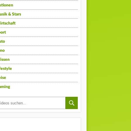
ktionen
sik & Stars
rtschaft
ort
uto
ino
issen
festyle
ise
aming