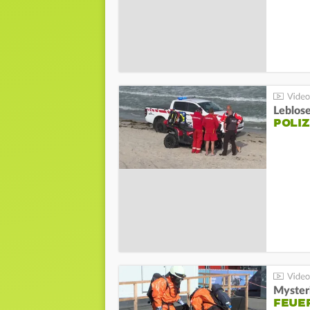
Leblos
POLIZ
Mysteri
FEUE