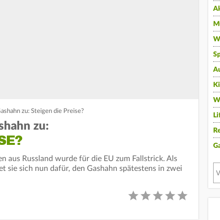
A
Mu
Wi
Sp
A
K
W
ashahn zu: Steigen die Preise?
Li
shahn zu:
Re
SE?
G
n aus Russland wurde für die EU zum Fallstrick. Als
 sie sich nun dafür, den Gashahn spätestens in zwei