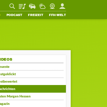
Playlist
Staupilot
Wetter
Webcam
Mein FFH
O
PODCAST
FREIZEIT
FFH-WELT
IDEOS
eueste
stgeklickt
estbewertet
achrichten
uten Morgen Hessen
agazin