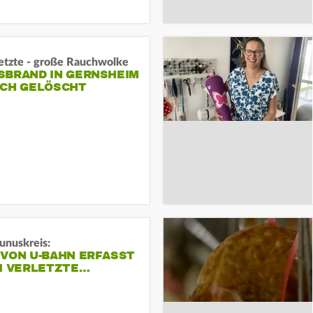
letzte - große Rauchwolke
BRAND IN GERNSHEIM E
CH GELÖSCHT
unuskreis:
 VON U-BAHN ERFASST
EI VERLETZTE…