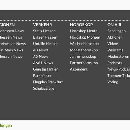
GIONEN
VERKEHR
HOROSKOP
ON AIR
dhessen News
Staus Hessen
Horoskop Heute
Sendungen
hessen News
Blitzer Hessen
Horoskop Morgen
Aktionen
telhessen News
Unfälle Hessen
Wochenhoroskop
Videos
in-Main News
A3 News
Monatshoroskop
Webcams
hessen News
A5 News
Jahreshoroskop
Moderatoren
A661 News
Partnerhoroskop
Podcasts
Günstig tanken
Aszendent
News-Podcas
Parkhäuser
Themen-Tick
Flugplan Frankfurt
Voting
Schulausfälle
llungen