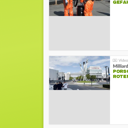
GEFA
Millia
PORSC
ROTE