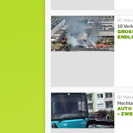
10 Ver
GROSS
NDLI
Hochta
AUTO
– ZW