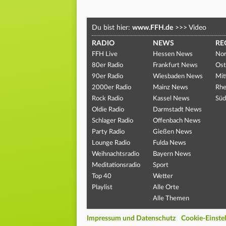
Du bist hier:
www.FFH.de
>>>
Video
RADIO
NEWS
RE
FFH Live
Hessen News
Nor
80er Radio
Frankfurt News
Ost
90er Radio
Wiesbaden News
Mit
2000er Radio
Mainz News
Rhe
Rock Radio
Kassel News
Süd
Oldie Radio
Darmstadt News
Schlager Radio
Offenbach News
Party Radio
Gießen News
Lounge Radio
Fulda News
Weihnachtsradio
Bayern News
Meditationsradio
Sport
Top 40
Wetter
Playlist
Alle Orte
Alle Themen
Impressum und Datenschutz
Cookie-Einste