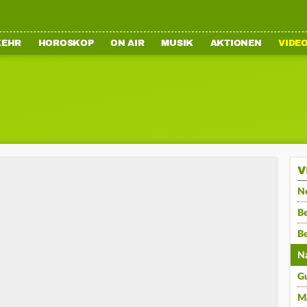
KEHR
HOROSKOP
ON AIR
MUSIK
AKTIONEN
VIDE
V
N
Be
B
N
G
M