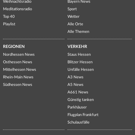
Weihnachtsradio
Bayern News
Meditationsradio
Sport
Top 40
Wetter
Playlist
Alle Orte
Alle Themen
REGIONEN
VERKEHR
Nordhessen News
Staus Hessen
Osthessen News
Blitzer Hessen
Mittelhessen News
Unfälle Hessen
Rhein-Main News
A3 News
Südhessen News
A5 News
A661 News
Günstig tanken
Parkhäuser
Flugplan Frankfurt
Schulausfälle