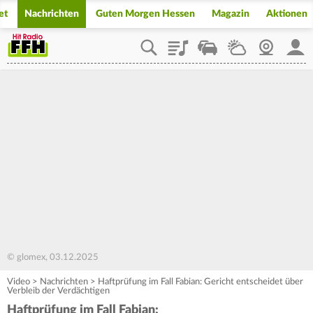
et
Nachrichten
Guten Morgen Hessen
Magazin
Aktionen
Playlist
Staupilot
Wetter
Webcam
Mein
© glomex, 03.12.2025
Video
>
Nachrichten
>
Haftprüfung im Fall Fabian: Gericht entscheidet über
Verbleib der Verdächtigen
Haftprüfung im Fall Fabian: