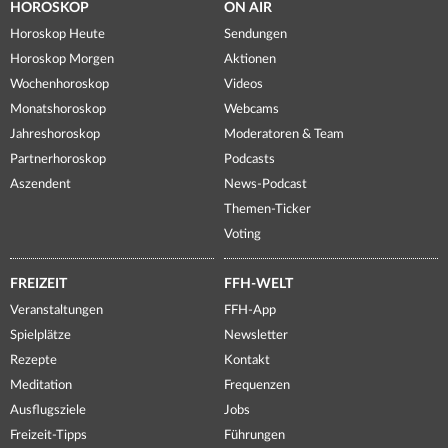
HOROSKOP
ON AIR
Horoskop Heute
Sendungen
Horoskop Morgen
Aktionen
Wochenhoroskop
Videos
Monatshoroskop
Webcams
Jahreshoroskop
Moderatoren & Team
Partnerhoroskop
Podcasts
Aszendent
News-Podcast
Themen-Ticker
Voting
FREIZEIT
FFH-WELT
Veranstaltungen
FFH-App
Spielplätze
Newsletter
Rezepte
Kontakt
Meditation
Frequenzen
Ausflugsziele
Jobs
Freizeit-Tipps
Führungen