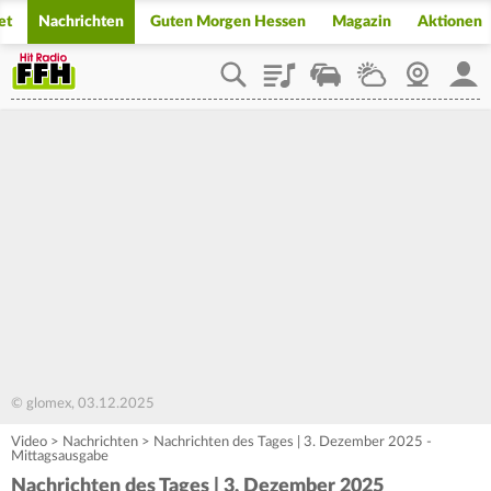
et
Nachrichten
Guten Morgen Hessen
Magazin
Aktionen
Playlist
Staupilot
Wetter
Webcam
Mein
© glomex, 03.12.2025
Video
>
Nachrichten
>
Nachrichten des Tages | 3. Dezember 2025 -
Mittagsausgabe
Nachrichten des Tages | 3. Dezember 2025