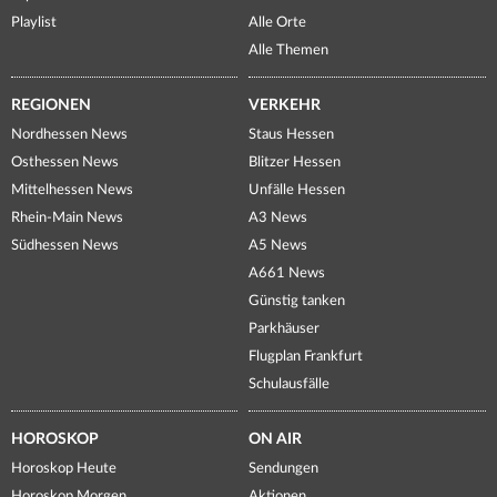
Playlist
Alle Orte
Alle Themen
REGIONEN
VERKEHR
Nordhessen News
Staus Hessen
Osthessen News
Blitzer Hessen
Mittelhessen News
Unfälle Hessen
Rhein-Main News
A3 News
Südhessen News
A5 News
A661 News
Günstig tanken
Parkhäuser
Flugplan Frankfurt
Schulausfälle
HOROSKOP
ON AIR
Horoskop Heute
Sendungen
Horoskop Morgen
Aktionen