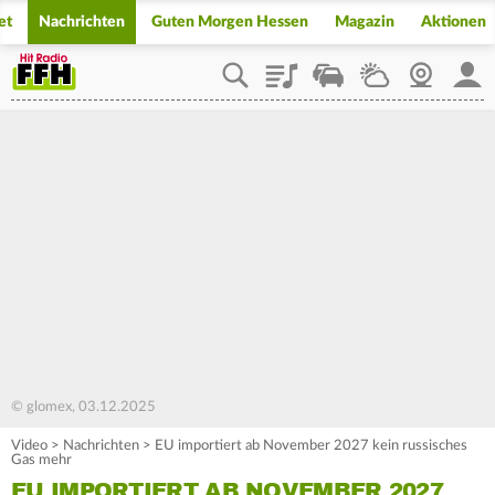
et
Nachrichten
Guten Morgen Hessen
Magazin
Aktionen
Playlist
Staupilot
Wetter
Webcam
Mein
© glomex, 03.12.2025
Video
>
Nachrichten
>
EU importiert ab November 2027 kein russisches
Gas mehr
EU IMPORTIERT AB NOVEMBER 2027