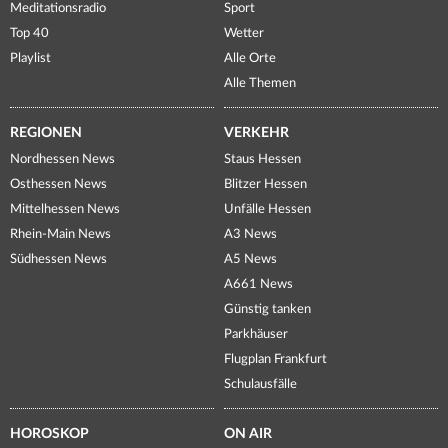
Meditationsradio
Sport
Top 40
Wetter
Playlist
Alle Orte
Alle Themen
REGIONEN
VERKEHR
Nordhessen News
Staus Hessen
Osthessen News
Blitzer Hessen
Mittelhessen News
Unfälle Hessen
Rhein-Main News
A3 News
Südhessen News
A5 News
A661 News
Günstig tanken
Parkhäuser
Flugplan Frankfurt
Schulausfälle
HOROSKOP
ON AIR