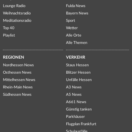
Lounge Radio
Fulda News
Weihnachtsradio
Bayern News
Meditationsradio
Sport
Top 40
Wetter
Playlist
Alle Orte
Alle Themen
REGIONEN
VERKEHR
Nordhessen News
Staus Hessen
Osthessen News
Blitzer Hessen
Mittelhessen News
Unfälle Hessen
Rhein-Main News
A3 News
Südhessen News
A5 News
A661 News
Günstig tanken
Parkhäuser
Flugplan Frankfurt
Schulausfälle