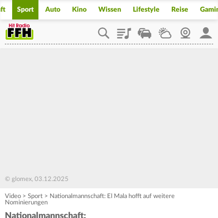
ft
Sport
Auto
Kino
Wissen
Lifestyle
Reise
Gami
Playlist
Staupilot
Wetter
Webcam
Mein
© glomex, 03.12.2025
Video
>
Sport
>
Nationalmannschaft: El Mala hofft auf weitere
Nominierungen
Nationalmannschaft: