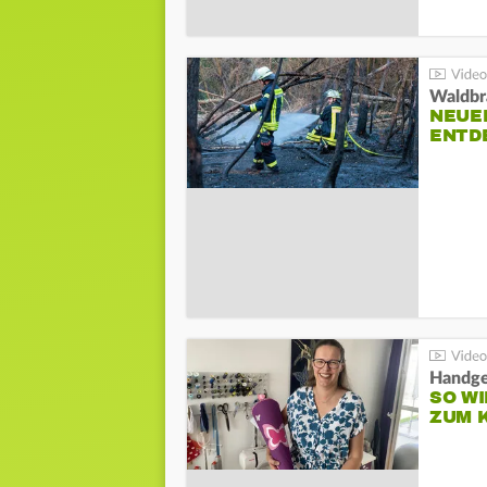
Waldbr
NEUE
ENTD
Handge
SO WI
ZUM 