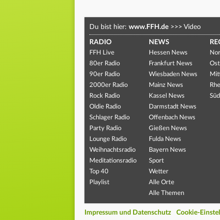
Du bist hier:
www.FFH.de
>>>
Video
RADIO
NEWS
RE
FFH Live
Hessen News
Nor
80er Radio
Frankfurt News
Ost
90er Radio
Wiesbaden News
Mit
2000er Radio
Mainz News
Rhe
Rock Radio
Kassel News
Süd
Oldie Radio
Darmstadt News
Schlager Radio
Offenbach News
Party Radio
Gießen News
Lounge Radio
Fulda News
Weihnachtsradio
Bayern News
Meditationsradio
Sport
Top 40
Wetter
Playlist
Alle Orte
Alle Themen
Impressum und Datenschutz
Cookie-Einste