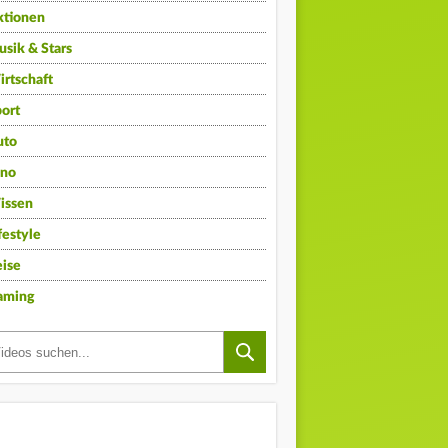
ktionen
sik & Stars
rtschaft
ort
uto
ino
issen
festyle
ise
aming