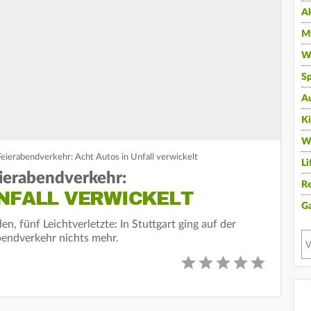
A
Mu
Wi
Sp
A
K
W
Feierabendverkehr: Acht Autos in Unfall verwickelt
Li
eierabendverkehr:
Re
UNFALL VERWICKELT
G
, fünf Leichtverletzte: In Stuttgart ging auf der
bendverkehr nichts mehr.