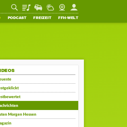
Playlist
Staupilot
Wetter
Webcam
Mein FFH
O
PODCAST
FREIZEIT
FFH-WELT
IDEOS
eueste
stgeklickt
estbewertet
achrichten
uten Morgen Hessen
agazin