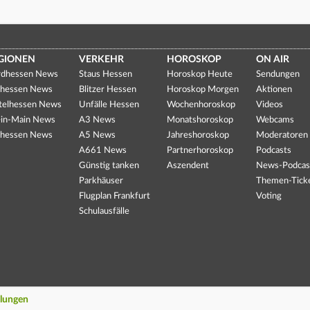
GIONEN
VERKEHR
HOROSKOP
ON AIR
dhessen News
Staus Hessen
Horoskop Heute
Sendungen
hessen News
Blitzer Hessen
Horoskop Morgen
Aktionen
telhessen News
Unfälle Hessen
Wochenhoroskop
Videos
in-Main News
A3 News
Monatshoroskop
Webcams
hessen News
A5 News
Jahreshoroskop
Moderatoren
A661 News
Partnerhoroskop
Podcasts
Günstig tanken
Aszendent
News-Podcas
Parkhäuser
Themen-Tick
Flugplan Frankfurt
Voting
Schulausfälle
llungen