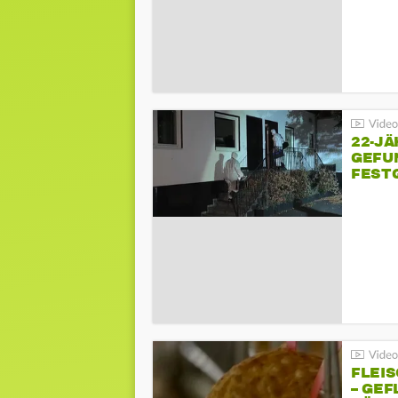
22-JÄ
GEFU
FEST
FLEI
– GEF