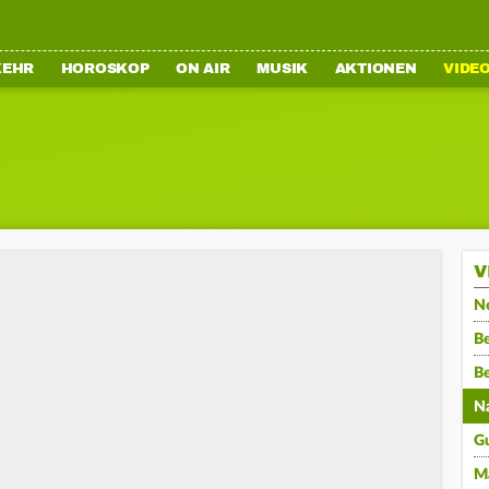
KEHR
HOROSKOP
ON AIR
MUSIK
AKTIONEN
VIDE
V
N
Be
B
N
G
M