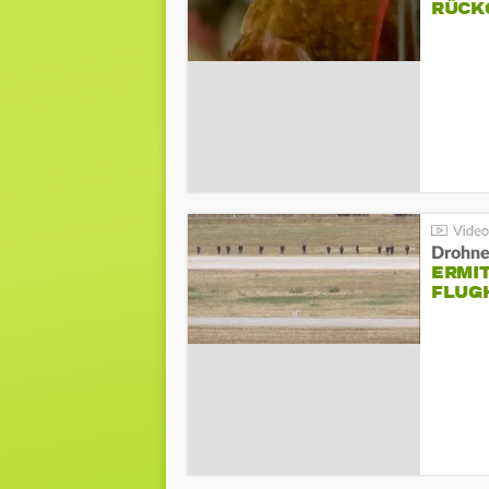
ÜCKG
Drohnen
ERMI
FLUG