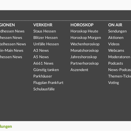
GIONEN
VERKEHR
HOROSKOP
ON AIR
dhessen News
Staus Hessen
Horoskop Heute
Sendungen
hessen News
Blitzer Hessen
Horoskop Morgen
Aktionen
telhessen News
Unfälle Hessen
Wochenhoroskop
Videos
in-Main News
A3 News
Monatshoroskop
Webcams
hessen News
A5 News
Jahreshoroskop
Moderatoren
A661 News
Partnerhoroskop
Podcasts
Günstig tanken
Aszendent
News-Podcas
Parkhäuser
Themen-Tick
Flugplan Frankfurt
Voting
Schulausfälle
llungen