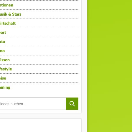
ktionen
sik & Stars
rtschaft
ort
uto
ino
issen
festyle
ise
aming