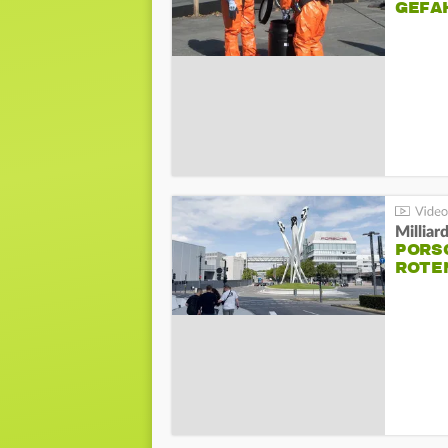
GEFA
Millia
PORSC
ROTE