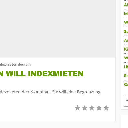
A
Mu
Wi
Sp
A
K
W
Indexmieten deckeln
Li
N WILL INDEXMIETEN
Re
G
ndexmieten den Kampf an. Sie will eine Begrenzung