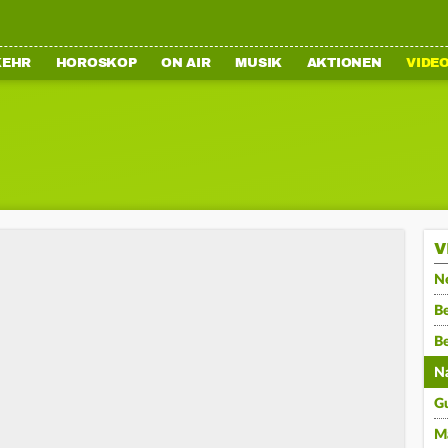
KEHR
HOROSKOP
ON AIR
MUSIK
AKTIONEN
VIDE
V
N
Be
B
N
G
M