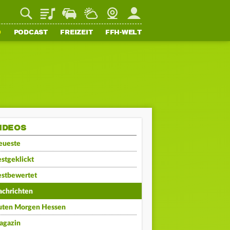
Playlist
Staupilot
Wetter
Webcam
Mein FFH
O
PODCAST
FREIZEIT
FFH-WELT
IDEOS
eueste
stgeklickt
estbewertet
achrichten
uten Morgen Hessen
agazin