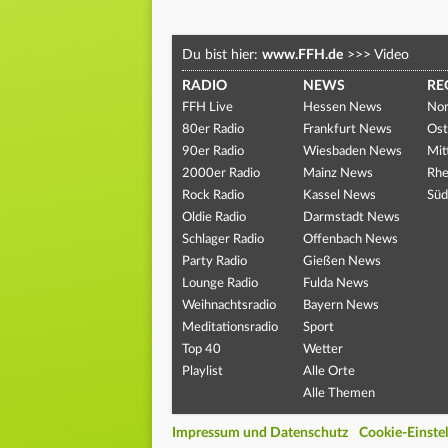
Du bist hier:
www.FFH.de
>>>
Video
RADIO
NEWS
RE
FFH Live
Hessen News
Nor
80er Radio
Frankfurt News
Ost
90er Radio
Wiesbaden News
Mit
2000er Radio
Mainz News
Rhe
Rock Radio
Kassel News
Süd
Oldie Radio
Darmstadt News
Schlager Radio
Offenbach News
Party Radio
Gießen News
Lounge Radio
Fulda News
Weihnachtsradio
Bayern News
Meditationsradio
Sport
Top 40
Wetter
Playlist
Alle Orte
Alle Themen
Impressum und Datenschutz
Cookie-Einste