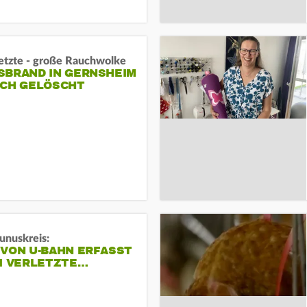
letzte - große Rauchwolke
BRAND IN GERNSHEIM E
CH GELÖSCHT
unuskreis:
 VON U-BAHN ERFASST
EI VERLETZTE…