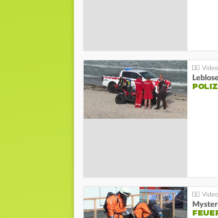
Leblos
POLIZ
Mysteri
FEUE