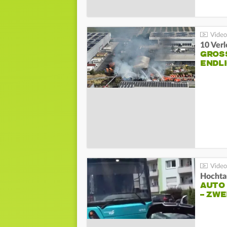
10 Ver
GROSS
NDLI
Hochta
AUTO
– ZW