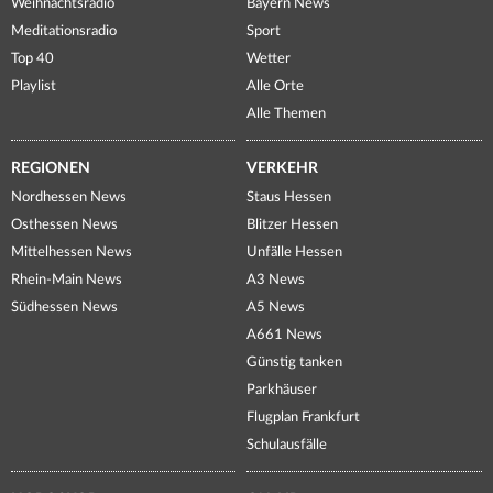
Weihnachtsradio
Bayern News
Meditationsradio
Sport
Top 40
Wetter
Playlist
Alle Orte
Alle Themen
REGIONEN
VERKEHR
Nordhessen News
Staus Hessen
Osthessen News
Blitzer Hessen
Mittelhessen News
Unfälle Hessen
Rhein-Main News
A3 News
Südhessen News
A5 News
A661 News
Günstig tanken
Parkhäuser
Flugplan Frankfurt
Schulausfälle