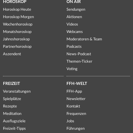
HOROSKOP
ON AIR
Horoskop Heute
Sendungen
Horoskop Morgen
Aktionen
Wochenhoroskop
Videos
Monatshoroskop
Webcams
Jahreshoroskop
Moderatoren & Team
Partnerhoroskop
Podcasts
Aszendent
News-Podcast
Themen-Ticker
Voting
FREIZEIT
FFH-WELT
Veranstaltungen
FFH-App
Spielplätze
Newsletter
Rezepte
Kontakt
Meditation
Frequenzen
Ausflugsziele
Jobs
Freizeit-Tipps
Führungen