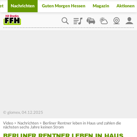
et
Nachrichten
Guten Morgen Hessen
Magazin
Aktionen
Playlist
Staupilot
Wetter
Webcam
Mein
© glomex, 04.12.2025
Video
>
Nachrichten
>
Berliner Rentner leben in Haus und zahlen die
nächsten sechs Jahre keinen Strom
BERLINER RENTNER LEBEN IN HAUS