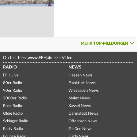
MEHR TOP-MELDUNGEN
Du bist hier:
www.FFH.de
>>>
Video
RADIO
NEWS
FFH Live
Hessen News
80er Radio
Frankfurt News
90er Radio
Wiesbaden News
2000er Radio
Mainz News
Rock Radio
Kassel News
Oldie Radio
Darmstadt News
Schlager Radio
Offenbach News
Party Radio
Gießen News
Lounge Radio
Fulda News