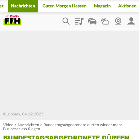
et
Nachrichten
Guten Morgen Hessen
Magazin
Aktionen
Playlist
Staupilot
Wetter
Webcam
Mein
© glomex, 04.12.2025
Video
>
Nachrichten
>
Bundestagsabgeordnete dürfen wieder mehr
Businessclass fliegen
BUNDESTAGSABGEORDNETE DÜRFEN