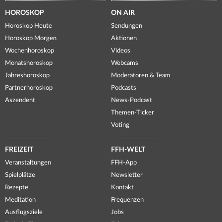
HOROSKOP
ON AIR
Horoskop Heute
Sendungen
Horoskop Morgen
Aktionen
Wochenhoroskop
Videos
Monatshoroskop
Webcams
Jahreshoroskop
Moderatoren & Team
Partnerhoroskop
Podcasts
Aszendent
News-Podcast
Themen-Ticker
Voting
FREIZEIT
FFH-WELT
Veranstaltungen
FFH-App
Spielplätze
Newsletter
Rezepte
Kontakt
Meditation
Frequenzen
Ausflugsziele
Jobs