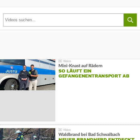
Mini-Knast auf Rädern
SO LÄUFT EIN
GEFANGENENTRANSPORT AB
Waldbrand bei Bad Schwalbach
NEUER BRANDHERD ENTDECKT