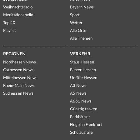
Weihnachtsradio
Bayern News
Meditationsradio
Sport
Top 40
Wetter
Playlist
Alle Orte
Alle Themen
REGIONEN
VERKEHR
Nordhessen News
Staus Hessen
Osthessen News
Blitzer Hessen
Mittelhessen News
Unfälle Hessen
Rhein-Main News
A3 News
Südhessen News
A5 News
A661 News
Günstig tanken
Parkhäuser
Flugplan Frankfurt
Schulausfälle