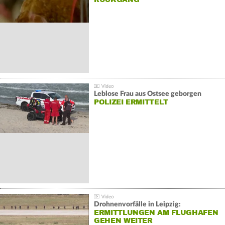
Leblose Frau aus Ostsee geborgen
POLIZEI ERMITTELT
Drohnenvorfälle in Leipzig:
ERMITTLUNGEN AM FLUGHAFEN
GEHEN WEITER