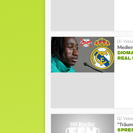
Medien
DIOM
REAL
"Träum
SPREN