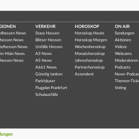
GIONEN
VERKEHR
HOROSKOP
ON AIR
dhessen News
Staus Hessen
Horoskop Heute
Sendungen
hessen News
Blitzer Hessen
Horoskop Morgen
Aktionen
telhessen News
Unfälle Hessen
Wochenhoroskop
Videos
in-Main News
A3 News
Monatshoroskop
Webcams
hessen News
A5 News
Jahreshoroskop
Moderatoren
A661 News
Partnerhoroskop
Podcasts
Günstig tanken
Aszendent
News-Podcas
Parkhäuser
Themen-Tick
Flugplan Frankfurt
Voting
Schulausfälle
llungen