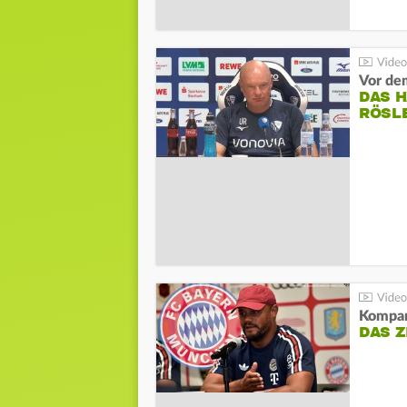
DAS 
RÖSL
Kompa
DAS Z