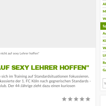
A
Mu
Wi
Sp
A
K
W
icht auf sexy Lehrer hoffen"
Li
Re
AUF SEXY LEHRER HOFFEN"
G
sich im Training auf Standardsituationen fokussieren.
kassierte der 1. FC Köln nach gegnerischen Standards -
klub. Der 44-Jährige zieht dazu einen kuriosen