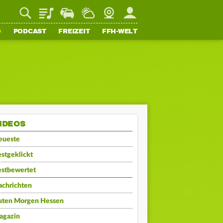
Playlist
Staupilot
Wetter
Webcam
Mein FFH
O
PODCAST
FREIZEIT
FFH-WELT
IDEOS
eueste
stgeklickt
estbewertet
achrichten
uten Morgen Hessen
agazin