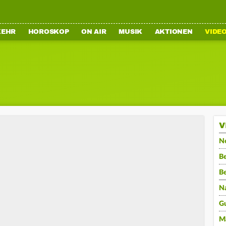
KEHR
HOROSKOP
ON AIR
MUSIK
AKTIONEN
VIDE
V
N
Be
B
N
G
M