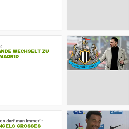
:
ANDE WECHSELT ZU
 MADRID
en darf man immer":
GELS GROSSES O