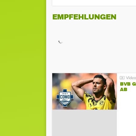
EMPFEHLUNGEN
BVB 
AB