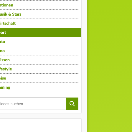
ktionen
sik & Stars
rtschaft
ort
uto
ino
issen
festyle
ise
aming