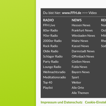
Du bist hier:
www.FFH.de
>>>
Video
RADIO
NEWS
RE
FFH Live
Hessen News
Nor
80er Radio
Frankfurt News
Ost
90er Radio
Wiesbaden News
Mit
2000er Radio
Mainz News
Rhe
Rock Radio
Kassel News
Süd
Oldie Radio
Darmstadt News
Schlager Radio
Offenbach News
Party Radio
Gießen News
Lounge Radio
Fulda News
Weihnachtsradio
Bayern News
Meditationsradio
Sport
Top 40
Wetter
Playlist
Alle Orte
Alle Themen
Impressum und Datenschutz
Cookie-Einste