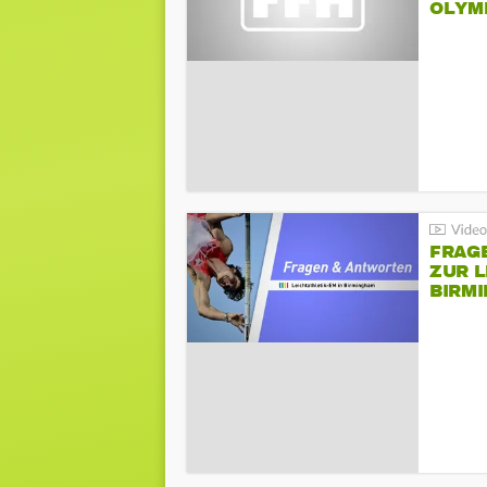
LYMPI
FRAG
ZUR L
BIRM