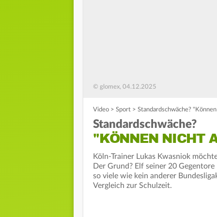
© glomex, 04.12.2025
Video
>
Sport
>
Standardschwäche? "Können n
Standardschwäche?
"KÖNNEN NICHT 
Köln-Trainer Lukas Kwasniok möchte 
Der Grund? Elf seiner 20 Gegentore 
so viele wie kein anderer Bundesliga
Vergleich zur Schulzeit.