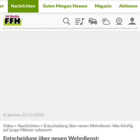
et
Nachrichten
Guten Morgen Hessen
Magazin
Aktionen
Playlist
Staupilot
Wetter
Webcam
Mein
© glomex, 05.12.2025
Video
>
Nachrichten
>
Entscheidung über neuen Wehrdienst: Was künftig
auf junge Männer zukommt
Entscheidung über neuen Wehrdienst: