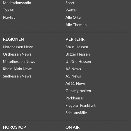
Meditationsradio
Sport
Top 40
Wetter
Playlist
Alle Orte
Alle Themen
REGIONEN
VERKEHR
Nordhessen News
Staus Hessen
Osthessen News
Blitzer Hessen
Mittelhessen News
Unfälle Hessen
Rhein-Main News
A3 News
Südhessen News
A5 News
A661 News
Günstig tanken
Parkhäuser
Flugplan Frankfurt
Schulausfälle
HOROSKOP
ON AIR