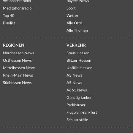
Weihnachtsradio
Bayern News
Meditationsradio
Sport
Top 40
Wetter
Playlist
Alle Orte
Alle Themen
REGIONEN
VERKEHR
Nordhessen News
Staus Hessen
Osthessen News
Blitzer Hessen
Mittelhessen News
Unfälle Hessen
Rhein-Main News
A3 News
Südhessen News
A5 News
A661 News
Günstig tanken
Parkhäuser
Flugplan Frankfurt
Schulausfälle