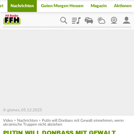
et
Nachrichten
Guten Morgen Hessen
Magazin
Aktionen
Playlist
Staupilot
Wetter
Webcam
Mein
© glomex, 05.12.2025
Video
>
Nachrichten
>
Putin will Donbass mit Gewalt einnehmen, wenn
ukrainische Truppen nicht abziehen
PUTIN WILL DONBASS MIT GEWALT