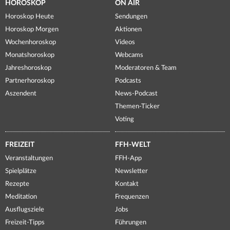
HOROSKOP
ON AIR
Horoskop Heute
Sendungen
Horoskop Morgen
Aktionen
Wochenhoroskop
Videos
Monatshoroskop
Webcams
Jahreshoroskop
Moderatoren & Team
Partnerhoroskop
Podcasts
Aszendent
News-Podcast
Themen-Ticker
Voting
FREIZEIT
FFH-WELT
Veranstaltungen
FFH-App
Spielplätze
Newsletter
Rezepte
Kontakt
Meditation
Frequenzen
Ausflugsziele
Jobs
Freizeit-Tipps
Führungen