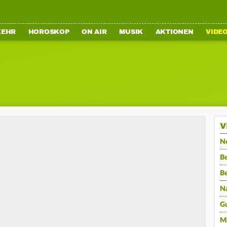
KEHR
HOROSKOP
ON AIR
MUSIK
AKTIONEN
VIDE
V
N
Be
B
N
G
M