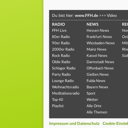
Du bist hier:
www.FFH.de
>>>
Video
RADIO
NEWS
RE
FFH Live
Hessen News
Nor
80er Radio
Frankfurt News
Ost
90er Radio
Wiesbaden News
Mit
2000er Radio
Mainz News
Rhe
Rock Radio
Kassel News
Süd
Oldie Radio
Darmstadt News
Schlager Radio
Offenbach News
Party Radio
Gießen News
Lounge Radio
Fulda News
Weihnachtsradio
Bayern News
Meditationsradio
Sport
Top 40
Wetter
Playlist
Alle Orte
Alle Themen
Impressum und Datenschutz
Cookie-Einste