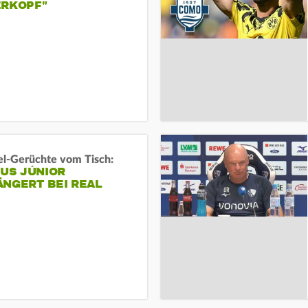
ERKOPF"
l-Gerüchte vom Tisch:
IUS JÚNIOR
ÄNGERT BEI REAL