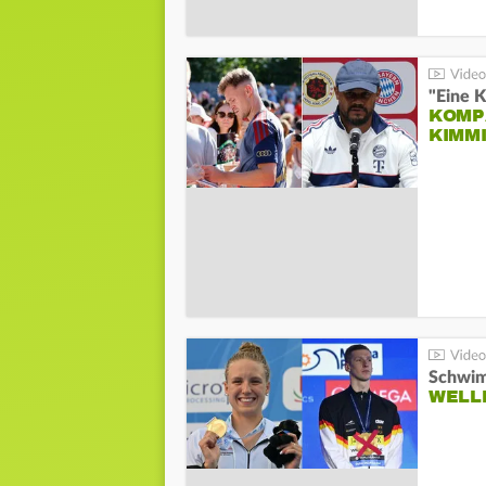
"Eine K
KOMPA
KIMM
Schwim
WELL