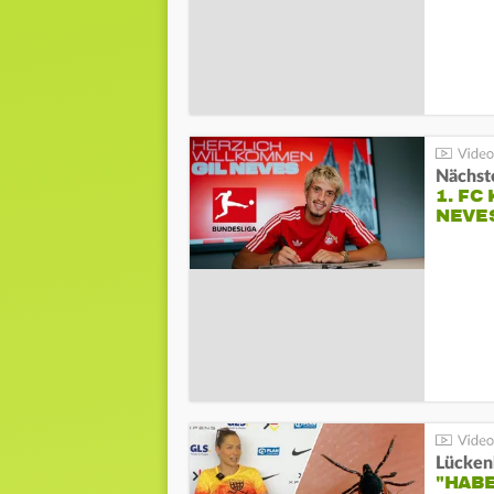
Nächste
1. FC
NEVE
Lücken
"HABE