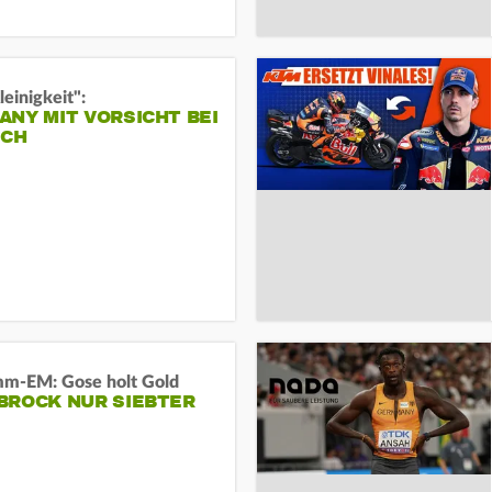
leinigkeit":
NY MIT VORSICHT BEI
ICH
m-EM: Gose holt Gold
BROCK NUR SIEBTER