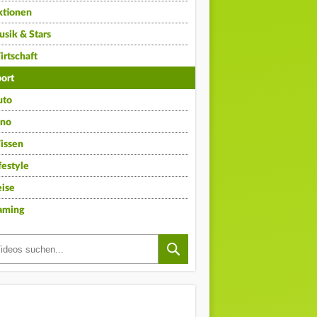
ktionen
sik & Stars
rtschaft
ort
uto
ino
issen
festyle
ise
aming