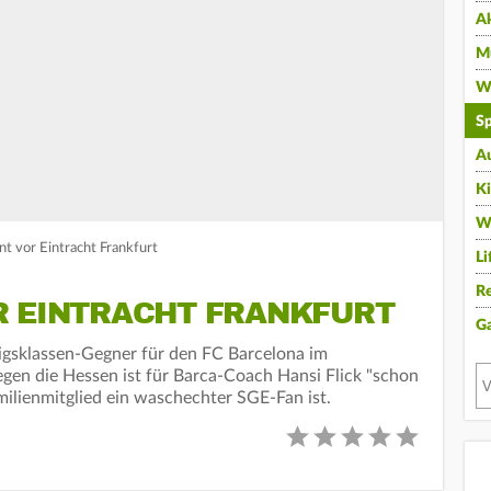
A
Mu
Wi
Sp
A
K
W
t vor Eintracht Frankfurt
Li
Re
R EINTRACHT FRANKFURT
G
önigsklassen-Gegner für den FC Barcelona im
en die Hessen ist für Barca-Coach Hansi Flick "schon
milienmitglied ein waschechter SGE-Fan ist.