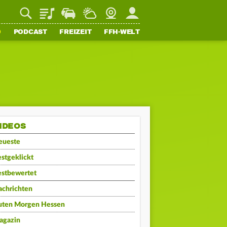
Playlist
Staupilot
Wetter
Webcam
Mein FFH
O
PODCAST
FREIZEIT
FFH-WELT
IDEOS
eueste
stgeklickt
estbewertet
achrichten
uten Morgen Hessen
agazin