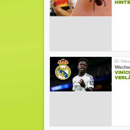
HINT
Wechse
VINÍC
VERL