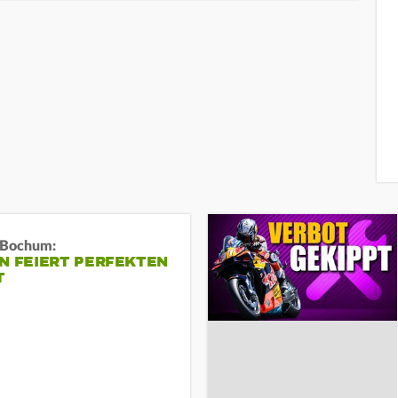
n Bochum:
N FEIERT PERFEKTEN
T