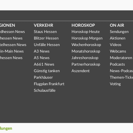
GIONEN
VERKEHR
HOROSKOP
ON AIR
dhessen News
Staus Hessen
Horoskop Heute
Sendungen
hessen News
Blitzer Hessen
Horoskop Morgen
Aktionen
telhessen News
Unfälle Hessen
Wochenhoroskop
Videos
in-Main News
A3 News
Monatshoroskop
Webcams
hessen News
A5 News
Jahreshoroskop
Moderatoren
A661 News
Partnerhoroskop
Podcasts
Günstig tanken
Aszendent
News-Podcas
Parkhäuser
Themen-Tick
Flugplan Frankfurt
Voting
Schulausfälle
llungen