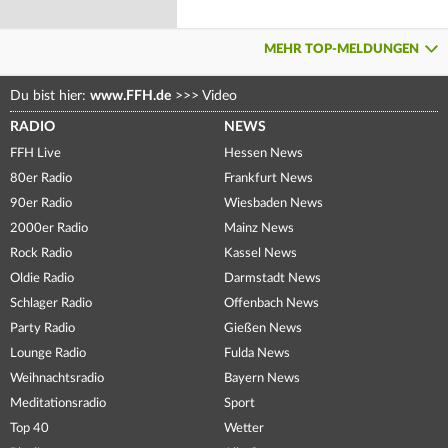
MEHR TOP-MELDUNGEN
Du bist hier:
www.FFH.de
>>>
Video
RADIO
NEWS
FFH Live
Hessen News
80er Radio
Frankfurt News
90er Radio
Wiesbaden News
2000er Radio
Mainz News
Rock Radio
Kassel News
Oldie Radio
Darmstadt News
Schlager Radio
Offenbach News
Party Radio
Gießen News
Lounge Radio
Fulda News
Weihnachtsradio
Bayern News
Meditationsradio
Sport
Top 40
Wetter