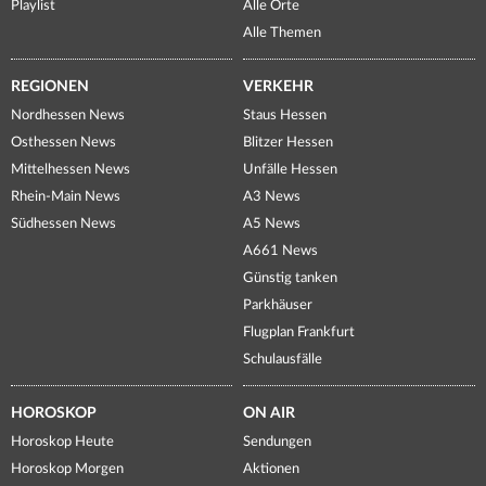
Playlist
Alle Orte
Alle Themen
REGIONEN
VERKEHR
Nordhessen News
Staus Hessen
Osthessen News
Blitzer Hessen
Mittelhessen News
Unfälle Hessen
Rhein-Main News
A3 News
Südhessen News
A5 News
A661 News
Günstig tanken
Parkhäuser
Flugplan Frankfurt
Schulausfälle
HOROSKOP
ON AIR
Horoskop Heute
Sendungen
Horoskop Morgen
Aktionen