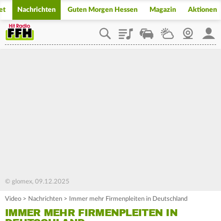
et
Nachrichten
Guten Morgen Hessen
Magazin
Aktionen
Playlist
Staupilot
Wetter
Webcam
Mein
© glomex, 09.12.2025
Video
>
Nachrichten
>
Immer mehr Firmenpleiten in Deutschland
IMMER MEHR FIRMENPLEITEN IN