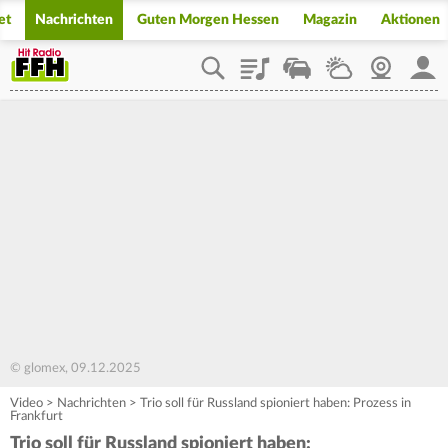
et
Nachrichten
Guten Morgen Hessen
Magazin
Aktionen
Playlist
Staupilot
Wetter
Webcam
Mein
© glomex, 09.12.2025
Video
>
Nachrichten
>
Trio soll für Russland spioniert haben: Prozess in
Frankfurt
Trio soll für Russland spioniert haben: