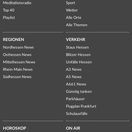
Meditationsradio
Sport
Top 40
Wetter
Playlist
Alle Orte
Alle Themen
REGIONEN
VERKEHR
Nordhessen News
Staus Hessen
Osthessen News
Blitzer Hessen
Mittelhessen News
Unfälle Hessen
Rhein-Main News
A3 News
Südhessen News
A5 News
A661 News
Günstig tanken
Parkhäuser
Flugplan Frankfurt
Schulausfälle
HOROSKOP
ON AIR