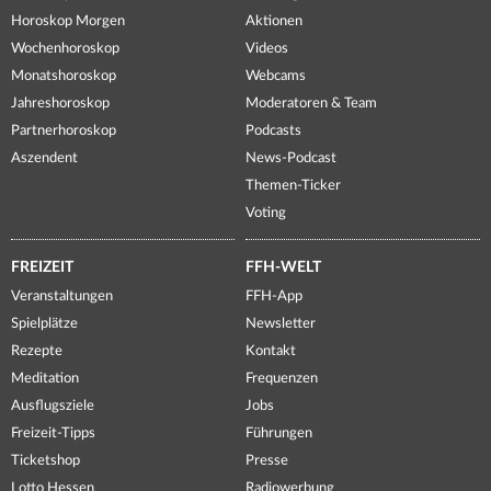
Horoskop Morgen
Aktionen
Wochenhoroskop
Videos
Monatshoroskop
Webcams
Jahreshoroskop
Moderatoren & Team
Partnerhoroskop
Podcasts
Aszendent
News-Podcast
Themen-Ticker
Voting
FREIZEIT
FFH-WELT
Veranstaltungen
FFH-App
Spielplätze
Newsletter
Rezepte
Kontakt
Meditation
Frequenzen
Ausflugsziele
Jobs
Freizeit-Tipps
Führungen
Ticketshop
Presse
Lotto Hessen
Radiowerbung