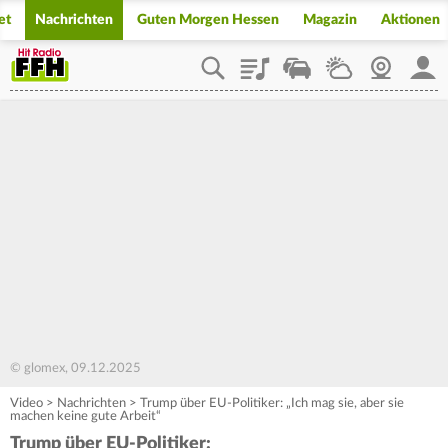
et
Nachrichten
Guten Morgen Hessen
Magazin
Aktionen
Playlist
Staupilot
Wetter
Webcam
Mein
© glomex, 09.12.2025
Video
>
Nachrichten
>
Trump über EU-Politiker: „Ich mag sie, aber sie
machen keine gute Arbeit“
Trump über EU-Politiker: