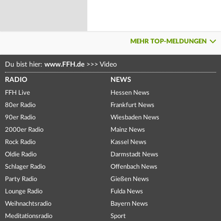
MEHR TOP-MELDUNGEN
Du bist hier:
www.FFH.de
>>>
Video
RADIO
NEWS
FFH Live
Hessen News
80er Radio
Frankfurt News
90er Radio
Wiesbaden News
2000er Radio
Mainz News
Rock Radio
Kassel News
Oldie Radio
Darmstadt News
Schlager Radio
Offenbach News
Party Radio
Gießen News
Lounge Radio
Fulda News
Weihnachtsradio
Bayern News
Meditationsradio
Sport