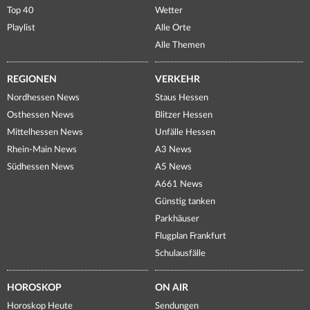
Top 40
Wetter
Playlist
Alle Orte
Alle Themen
REGIONEN
VERKEHR
Nordhessen News
Staus Hessen
Osthessen News
Blitzer Hessen
Mittelhessen News
Unfälle Hessen
Rhein-Main News
A3 News
Südhessen News
A5 News
A661 News
Günstig tanken
Parkhäuser
Flugplan Frankfurt
Schulausfälle
HOROSKOP
ON AIR
Horoskop Heute
Sendungen