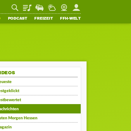
Playlist
Staupilot
Wetter
Webcam
Mein FFH
O
PODCAST
FREIZEIT
FFH-WELT
IDEOS
eueste
stgeklickt
estbewertet
achrichten
uten Morgen Hessen
agazin