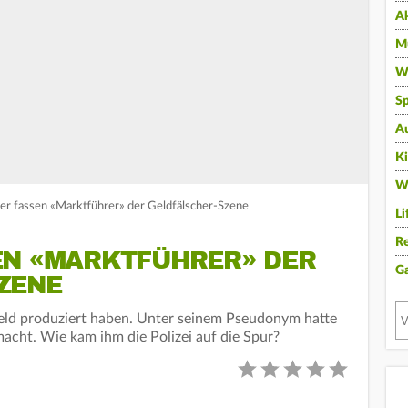
A
Mu
Wi
Sp
A
K
W
er fassen «Marktführer» der Geldfälscher-Szene
Li
Re
EN «MARKTFÜHRER» DER
G
ZENE
geld produziert haben. Unter seinem Pseudonym hatte
cht. Wie kam ihm die Polizei auf die Spur?