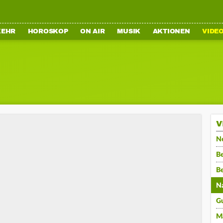
KEHR
HOROSKOP
ON AIR
MUSIK
AKTIONEN
VIDE
V
N
Be
B
N
G
M