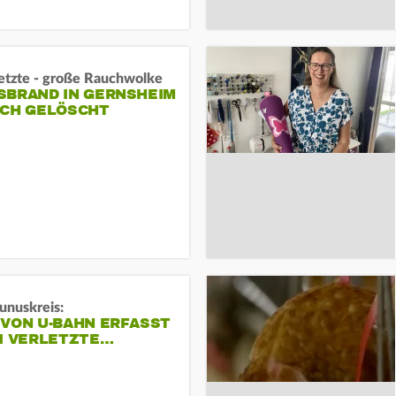
letzte - große Rauchwolke
BRAND IN GERNSHEIM E
CH GELÖSCHT
unuskreis:
 VON U-BAHN ERFASST
EI VERLETZTE…