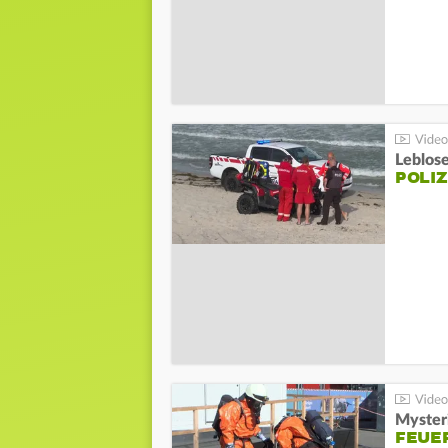
Leblos
POLIZ
Mysteri
FEUE