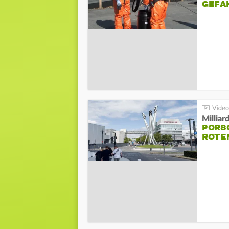
GEFA
Millia
PORSC
ROTE