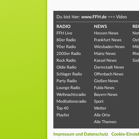
Du bist hier:
www.FFH.de
>>>
Video
RADIO
NEWS
RE
FFH Live
Hessen News
Nor
80er Radio
Frankfurt News
Ost
90er Radio
Wiesbaden News
Mit
2000er Radio
Mainz News
Rhe
Rock Radio
Kassel News
Süd
Oldie Radio
Darmstadt News
Schlager Radio
Offenbach News
Party Radio
Gießen News
Lounge Radio
Fulda News
Weihnachtsradio
Bayern News
Meditationsradio
Sport
Top 40
Wetter
Playlist
Alle Orte
Alle Themen
Impressum und Datenschutz
Cookie-Einste