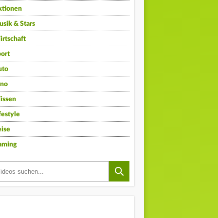
ktionen
sik & Stars
rtschaft
ort
uto
ino
issen
festyle
ise
aming