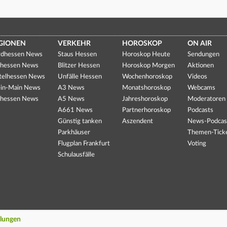
GIONEN
VERKEHR
HOROSKOP
ON AIR
dhessen News
Staus Hessen
Horoskop Heute
Sendungen
hessen News
Blitzer Hessen
Horoskop Morgen
Aktionen
telhessen News
Unfälle Hessen
Wochenhoroskop
Videos
in-Main News
A3 News
Monatshoroskop
Webcams
hessen News
A5 News
Jahreshoroskop
Moderatoren
A661 News
Partnerhoroskop
Podcasts
Günstig tanken
Aszendent
News-Podcas
Parkhäuser
Themen-Tick
Flugplan Frankfurt
Voting
Schulausfälle
llungen