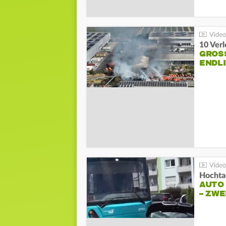
10 Ver
GROSS
NDLI
Hochta
AUTO
– ZW