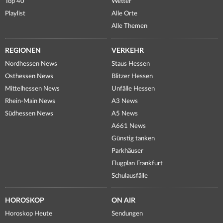
Top 40
Wetter
Playlist
Alle Orte
Alle Themen
REGIONEN
VERKEHR
Nordhessen News
Staus Hessen
Osthessen News
Blitzer Hessen
Mittelhessen News
Unfälle Hessen
Rhein-Main News
A3 News
Südhessen News
A5 News
A661 News
Günstig tanken
Parkhäuser
Flugplan Frankfurt
Schulausfälle
HOROSKOP
ON AIR
Horoskop Heute
Sendungen