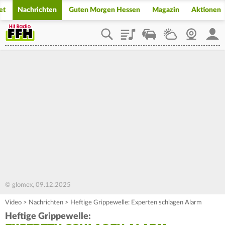
et
Nachrichten
Guten Morgen Hessen
Magazin
Aktionen
Playlist
Staupilot
Wetter
Webcam
Mein
© glomex, 09.12.2025
Video
>
Nachrichten
>
Heftige Grippewelle: Experten schlagen Alarm
Heftige Grippewelle: