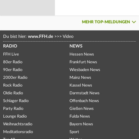
MEHR TOP-MELDUNGEN
Du bist hier:
www.FFH.de
>>>
Video
RADIO
NEWS
FFH Live
Hessen News
80er Radio
Frankfurt News
90er Radio
Wiesbaden News
2000er Radio
Mainz News
Rock Radio
Kassel News
Oldie Radio
Darmstadt News
Schlager Radio
Offenbach News
Party Radio
Gießen News
Lounge Radio
Fulda News
Weihnachtsradio
Bayern News
Meditationsradio
Sport