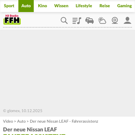
Sport
Auto
Kino
Wissen
Lifestyle
Reise
Gaming
Playlist
Staupilot
Wetter
Webcam
Mein
© glomex, 10.12.2025
Video
>
Auto
>
Der neue Nissan LEAF - Fahrerassistenz
Der neue Nissan LEAF