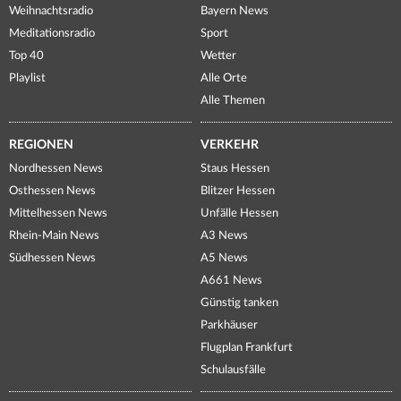
Weihnachtsradio
Bayern News
Meditationsradio
Sport
Top 40
Wetter
Playlist
Alle Orte
Alle Themen
REGIONEN
VERKEHR
Nordhessen News
Staus Hessen
Osthessen News
Blitzer Hessen
Mittelhessen News
Unfälle Hessen
Rhein-Main News
A3 News
Südhessen News
A5 News
A661 News
Günstig tanken
Parkhäuser
Flugplan Frankfurt
Schulausfälle