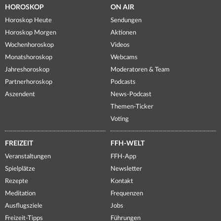
HOROSKOP
ON AIR
Horoskop Heute
Sendungen
Horoskop Morgen
Aktionen
Wochenhoroskop
Videos
Monatshoroskop
Webcams
Jahreshoroskop
Moderatoren & Team
Partnerhoroskop
Podcasts
Aszendent
News-Podcast
Themen-Ticker
Voting
FREIZEIT
FFH-WELT
Veranstaltungen
FFH-App
Spielplätze
Newsletter
Rezepte
Kontakt
Meditation
Frequenzen
Ausflugsziele
Jobs
Freizeit-Tipps
Führungen