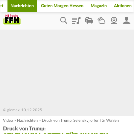
et
Nachrichten
Guten Morgen Hessen
Magazin
Aktionen
Playlist
Staupilot
Wetter
Webcam
Mein
© glomex, 10.12.2025
Video
>
Nachrichten
>
Druck von Trump: Selenskyj offen für Wahlen
Druck von Trump: