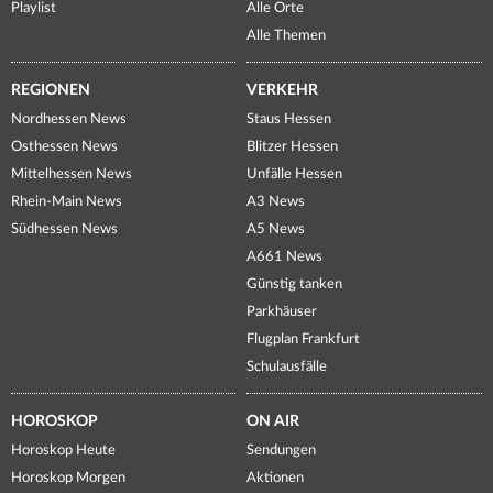
Playlist
Alle Orte
Alle Themen
REGIONEN
VERKEHR
Nordhessen News
Staus Hessen
Osthessen News
Blitzer Hessen
Mittelhessen News
Unfälle Hessen
Rhein-Main News
A3 News
Südhessen News
A5 News
A661 News
Günstig tanken
Parkhäuser
Flugplan Frankfurt
Schulausfälle
HOROSKOP
ON AIR
Horoskop Heute
Sendungen
Horoskop Morgen
Aktionen