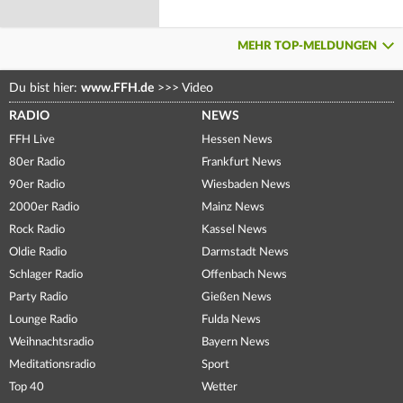
MEHR TOP-MELDUNGEN
Du bist hier:
www.FFH.de
>>>
Video
RADIO
NEWS
FFH Live
Hessen News
80er Radio
Frankfurt News
90er Radio
Wiesbaden News
2000er Radio
Mainz News
Rock Radio
Kassel News
Oldie Radio
Darmstadt News
Schlager Radio
Offenbach News
Party Radio
Gießen News
Lounge Radio
Fulda News
Weihnachtsradio
Bayern News
Meditationsradio
Sport
Top 40
Wetter