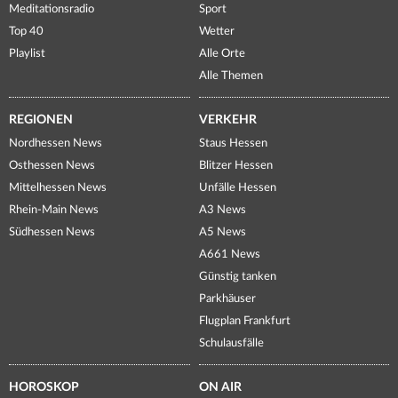
Meditationsradio
Sport
Top 40
Wetter
Playlist
Alle Orte
Alle Themen
REGIONEN
VERKEHR
Nordhessen News
Staus Hessen
Osthessen News
Blitzer Hessen
Mittelhessen News
Unfälle Hessen
Rhein-Main News
A3 News
Südhessen News
A5 News
A661 News
Günstig tanken
Parkhäuser
Flugplan Frankfurt
Schulausfälle
HOROSKOP
ON AIR