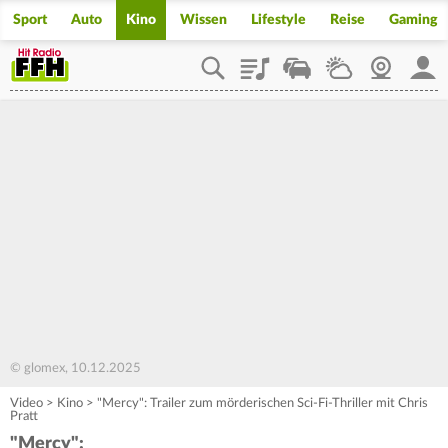
Sport
Auto
Kino
Wissen
Lifestyle
Reise
Gaming
Playlist
Staupilot
Wetter
Webcam
Mein
© glomex, 10.12.2025
Video
>
Kino
>
"Mercy": Trailer zum mörderischen Sci-Fi-Thriller mit Chris
Pratt
"Mercy":