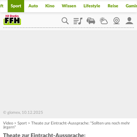
ft
Sport
Auto
Kino
Wissen
Lifestyle
Reise
Gami
Playlist
Staupilot
Wetter
Webcam
Mein
© glomex, 10.12.2025
Video
>
Sport
>
Theate zur Eintracht-Aussprache: "Sollten uns noch mehr
ärgern"
Theate zur Eintracht-Aussprache: