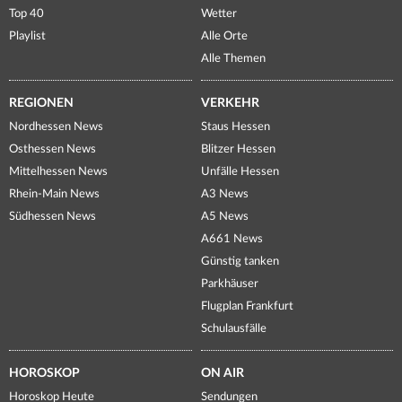
Top 40
Wetter
Playlist
Alle Orte
Alle Themen
REGIONEN
VERKEHR
Nordhessen News
Staus Hessen
Osthessen News
Blitzer Hessen
Mittelhessen News
Unfälle Hessen
Rhein-Main News
A3 News
Südhessen News
A5 News
A661 News
Günstig tanken
Parkhäuser
Flugplan Frankfurt
Schulausfälle
HOROSKOP
ON AIR
Horoskop Heute
Sendungen