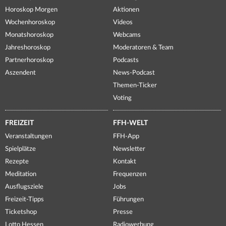
Horoskop Morgen
Aktionen
Wochenhoroskop
Videos
Monatshoroskop
Webcams
Jahreshoroskop
Moderatoren & Team
Partnerhoroskop
Podcasts
Aszendent
News-Podcast
Themen-Ticker
Voting
FREIZEIT
FFH-WELT
Veranstaltungen
FFH-App
Spielplätze
Newsletter
Rezepte
Kontakt
Meditation
Frequenzen
Ausflugsziele
Jobs
Freizeit-Tipps
Führungen
Ticketshop
Presse
Lotto Hessen
Radiowerbung