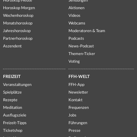
Horoskop Heute
Sendungen
Horoskop Morgen
Aktionen
Wochenhoroskop
Videos
Monatshoroskop
Webcams
Jahreshoroskop
Moderatoren & Team
Partnerhoroskop
Podcasts
Aszendent
News-Podcast
Themen-Ticker
Voting
FREIZEIT
FFH-WELT
Veranstaltungen
FFH-App
Spielplätze
Newsletter
Rezepte
Kontakt
Meditation
Frequenzen
Ausflugsziele
Jobs
Freizeit-Tipps
Führungen
Ticketshop
Presse