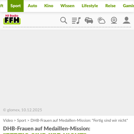
ft
Sport
Auto
Kino
Wissen
Lifestyle
Reise
Gami
Playlist
Staupilot
Wetter
Webcam
Mein
© glomex, 10.12.2025
Video
>
Sport
>
DHB-Frauen auf Medaillen-Mission: "Fertig sind wir nicht"
DHB-Frauen auf Medaillen-Mission: