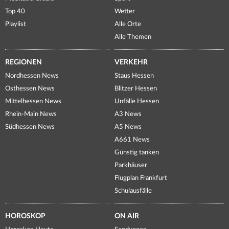
Top 40
Wetter
Playlist
Alle Orte
Alle Themen
REGIONEN
VERKEHR
Nordhessen News
Staus Hessen
Osthessen News
Blitzer Hessen
Mittelhessen News
Unfälle Hessen
Rhein-Main News
A3 News
Südhessen News
A5 News
A661 News
Günstig tanken
Parkhäuser
Flugplan Frankfurt
Schulausfälle
HOROSKOP
ON AIR