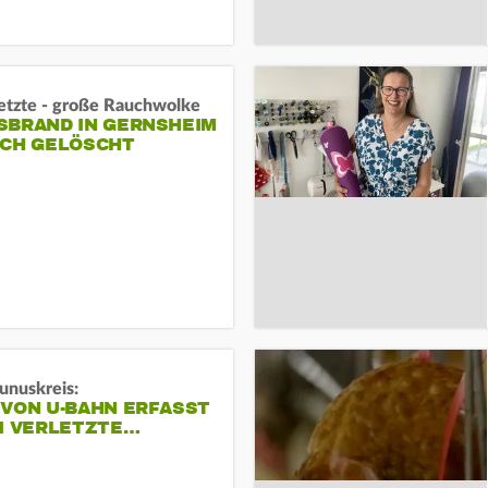
letzte - große Rauchwolke
BRAND IN GERNSHEIM E
CH GELÖSCHT
unuskreis:
 VON U-BAHN ERFASST
EI VERLETZTE…