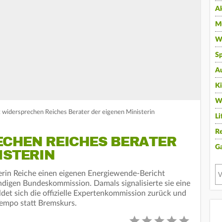
A
Mu
Wi
Sp
A
K
W
zt widersprechen Reiches Berater der eigenen Ministerin
Li
Re
ECHEN REICHES BERATER
G
ISTERIN
erin Reiche einen eigenen Energiewende-Bericht
ndigen Bundeskommission. Damals signalisierte sie eine
et sich die offizielle Expertenkommission zurück und
 Tempo statt Bremskurs.