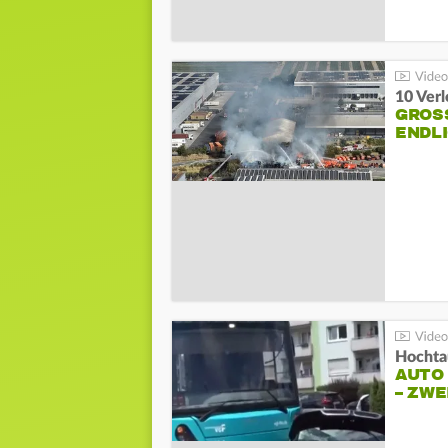
10 Ver
GROSS
NDLI
Hochta
AUTO
– ZW