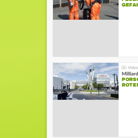
GEFA
Millia
PORSC
ROTE