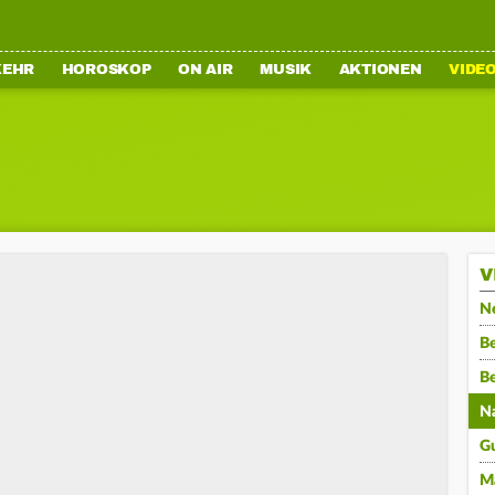
KEHR
HOROSKOP
ON AIR
MUSIK
AKTIONEN
VIDE
V
N
Be
B
N
G
M