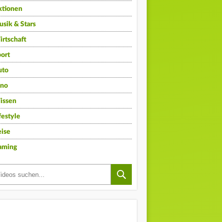
ktionen
sik & Stars
rtschaft
ort
uto
ino
issen
festyle
ise
aming