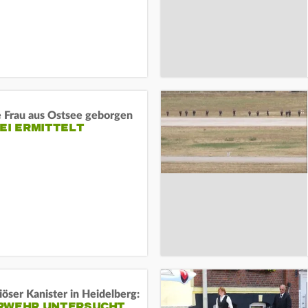
e Frau aus Ostsee geborgen
EI ERMITTELT
öser Kanister in Heidelberg:
RWEHR UNTERSUCHT