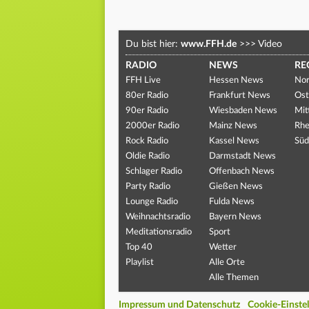
Du bist hier:
www.FFH.de
>>>
Video
RADIO
NEWS
RE
FFH Live
Hessen News
Nor
80er Radio
Frankfurt News
Ost
90er Radio
Wiesbaden News
Mit
2000er Radio
Mainz News
Rhe
Rock Radio
Kassel News
Süd
Oldie Radio
Darmstadt News
Schlager Radio
Offenbach News
Party Radio
Gießen News
Lounge Radio
Fulda News
Weihnachtsradio
Bayern News
Meditationsradio
Sport
Top 40
Wetter
Playlist
Alle Orte
Alle Themen
Impressum und Datenschutz
Cookie-Einste