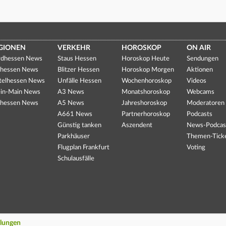
GIONEN
VERKEHR
HOROSKOP
ON AIR
dhessen News
Staus Hessen
Horoskop Heute
Sendungen
hessen News
Blitzer Hessen
Horoskop Morgen
Aktionen
telhessen News
Unfälle Hessen
Wochenhoroskop
Videos
in-Main News
A3 News
Monatshoroskop
Webcams
hessen News
A5 News
Jahreshoroskop
Moderatoren
A661 News
Partnerhoroskop
Podcasts
Günstig tanken
Aszendent
News-Podcas
Parkhäuser
Themen-Tick
Flugplan Frankfurt
Voting
Schulausfälle
llungen