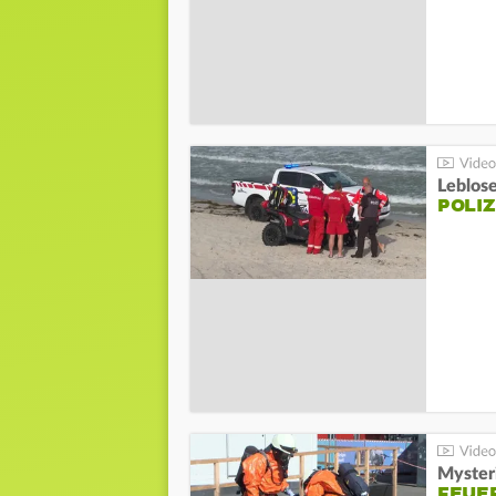
Leblos
POLIZ
Mysteri
FEUE