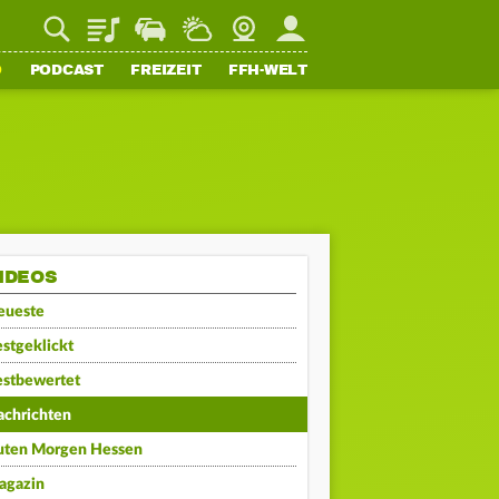
Playlist
Staupilot
Wetter
Webcam
Mein FFH
O
PODCAST
FREIZEIT
FFH-WELT
IDEOS
eueste
stgeklickt
estbewertet
achrichten
uten Morgen Hessen
agazin