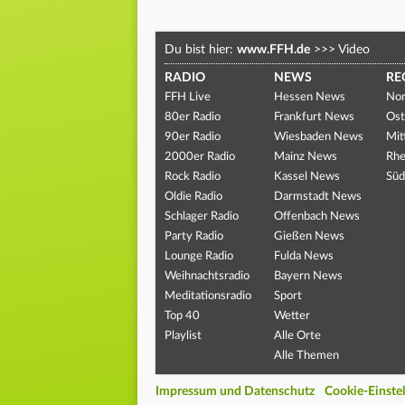
Du bist hier:
www.FFH.de
>>>
Video
RADIO
NEWS
RE
FFH Live
Hessen News
Nor
80er Radio
Frankfurt News
Ost
90er Radio
Wiesbaden News
Mit
2000er Radio
Mainz News
Rhe
Rock Radio
Kassel News
Süd
Oldie Radio
Darmstadt News
Schlager Radio
Offenbach News
Party Radio
Gießen News
Lounge Radio
Fulda News
Weihnachtsradio
Bayern News
Meditationsradio
Sport
Top 40
Wetter
Playlist
Alle Orte
Alle Themen
Impressum und Datenschutz
Cookie-Einste