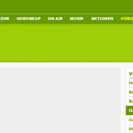
KEHR
HOROSKOP
ON AIR
MUSIK
AKTIONEN
VIDE
V
N
Be
B
N
G
M