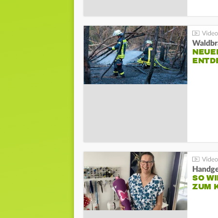
Waldbr
NEUE
ENTD
Handge
SO WI
ZUM 