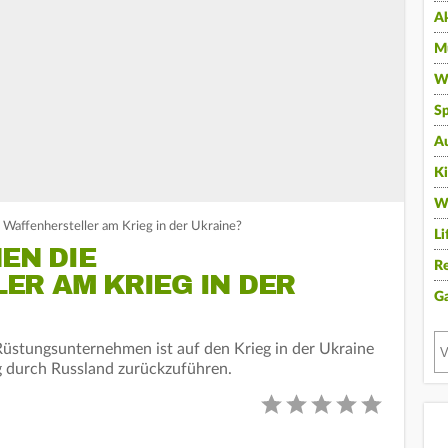
A
Mu
Wi
Sp
A
K
W
e Waffenhersteller am Krieg in der Ukraine?
Li
EN DIE
Re
ER AM KRIEG IN DER
G
üstungsunternehmen ist auf den Krieg in der Ukraine
durch Russland zurückzuführen.