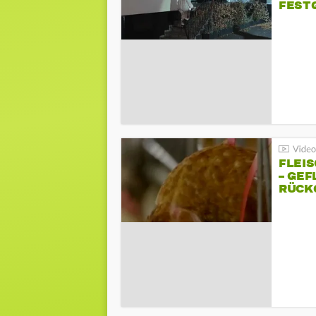
FEST
FLEI
– GEF
ÜCKG