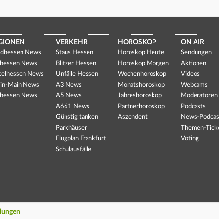
GIONEN
VERKEHR
HOROSKOP
ON AIR
dhessen News
Staus Hessen
Horoskop Heute
Sendungen
hessen News
Blitzer Hessen
Horoskop Morgen
Aktionen
telhessen News
Unfälle Hessen
Wochenhoroskop
Videos
in-Main News
A3 News
Monatshoroskop
Webcams
hessen News
A5 News
Jahreshoroskop
Moderatoren
A661 News
Partnerhoroskop
Podcasts
Günstig tanken
Aszendent
News-Podcas
Parkhäuser
Themen-Tick
Flugplan Frankfurt
Voting
Schulausfälle
llungen