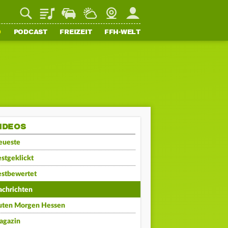
Playlist
Staupilot
Wetter
Webcam
Mein FFH
O
PODCAST
FREIZEIT
FFH-WELT
IDEOS
eueste
stgeklickt
estbewertet
achrichten
uten Morgen Hessen
agazin