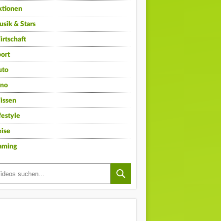
ktionen
sik & Stars
rtschaft
ort
uto
ino
issen
festyle
ise
aming