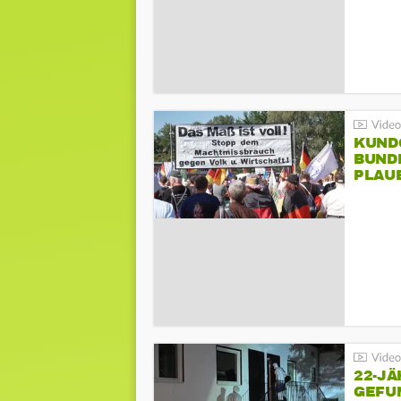
KUND
BUND
PLAU
GEGE
22-JÄ
GEFU