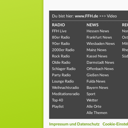
Du bist hier:
www.FFH.de
>>>
Video
RADIO
NEWS
RE
FFH Live
Hessen News
Nor
80er Radio
Frankfurt News
Ost
90er Radio
Wiesbaden News
Mit
2000er Radio
Mainz News
Rhe
Rock Radio
Kassel News
Süd
Oldie Radio
Darmstadt News
Schlager Radio
Offenbach News
Party Radio
Gießen News
Lounge Radio
Fulda News
Weihnachtsradio
Bayern News
Meditationsradio
Sport
Top 40
Wetter
Playlist
Alle Orte
Alle Themen
Impressum und Datenschutz
Cookie-Einste