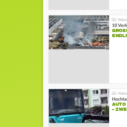
10 Ver
GROSS
NDLI
Hochta
AUTO
– ZW