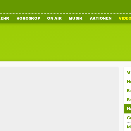
KEHR
HOROSKOP
ON AIR
MUSIK
AKTIONEN
VIDE
V
N
Be
B
N
G
M