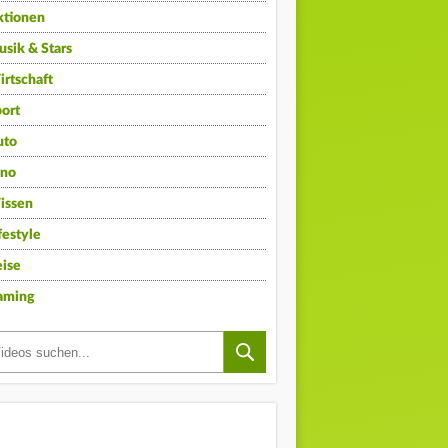
ktionen
sik & Stars
rtschaft
ort
uto
ino
issen
festyle
ise
aming