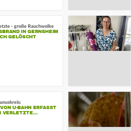
letzte - große Rauchwolke
BRAND IN GERNSHEIM E
CH GELÖSCHT
unuskreis:
 VON U-BAHN ERFASST
EI VERLETZTE…