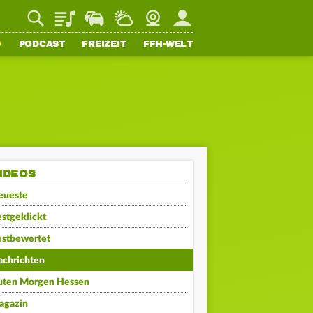
Playlist
Staupilot
Wetter
Webcam
Mein FFH
O
PODCAST
FREIZEIT
FFH-WELT
IDEOS
eueste
stgeklickt
estbewertet
achrichten
uten Morgen Hessen
agazin