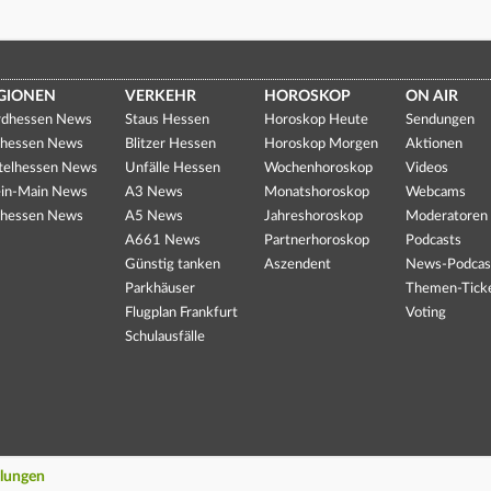
GIONEN
VERKEHR
HOROSKOP
ON AIR
dhessen News
Staus Hessen
Horoskop Heute
Sendungen
hessen News
Blitzer Hessen
Horoskop Morgen
Aktionen
telhessen News
Unfälle Hessen
Wochenhoroskop
Videos
in-Main News
A3 News
Monatshoroskop
Webcams
hessen News
A5 News
Jahreshoroskop
Moderatoren
A661 News
Partnerhoroskop
Podcasts
Günstig tanken
Aszendent
News-Podcas
Parkhäuser
Themen-Tick
Flugplan Frankfurt
Voting
Schulausfälle
llungen