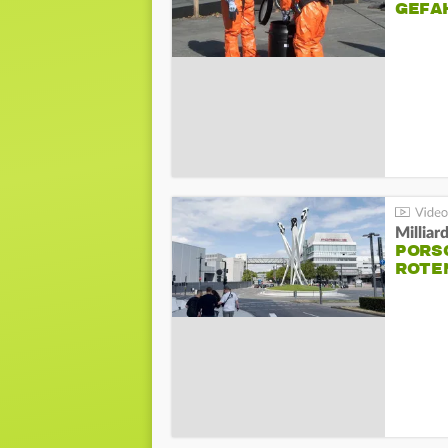
GEFA
Millia
PORSC
ROTE