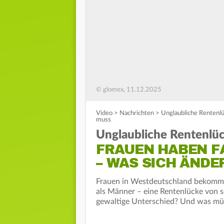
© glomex, 11.12.2025
Video
>
Nachrichten
>
Unglaubliche Rentenlü
muss
Unglaubliche Rentenlüc
FRAUEN HABEN FA
– WAS SICH ÄNDE
Frauen in Westdeutschland bekommen
als Männer – eine Rentenlücke von 
gewaltige Unterschied? Und was müs