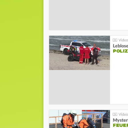
Leblos
POLIZ
Mysteri
FEUE