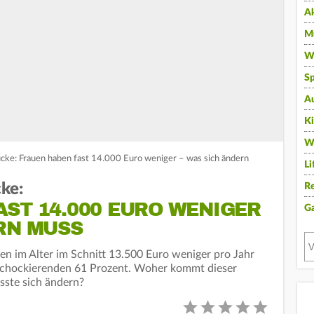
A
Mu
Wi
Sp
A
K
W
cke: Frauen haben fast 14.000 Euro weniger – was sich ändern
Li
ke:
Re
ST 14.000 EURO WENIGER
G
RN MUSS
 im Alter im Schnitt 13.500 Euro weniger pro Jahr
schockierenden 61 Prozent. Woher kommt dieser
ste sich ändern?