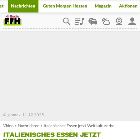
et
Nachrichten
Guten Morgen Hessen
Magazin
Aktionen
Playlist
Staupilot
Wetter
Webcam
Mein
© glomex, 11.12.2025
Video
>
Nachrichten
>
Italienisches Essen jetzt Weltkulturerbe
ITALIENISCHES ESSEN JETZT