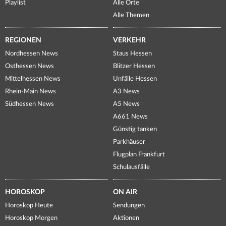
Playlist
Alle Orte
Alle Themen
REGIONEN
VERKEHR
Nordhessen News
Staus Hessen
Osthessen News
Blitzer Hessen
Mittelhessen News
Unfälle Hessen
Rhein-Main News
A3 News
Südhessen News
A5 News
A661 News
Günstig tanken
Parkhäuser
Flugplan Frankfurt
Schulausfälle
HOROSKOP
ON AIR
Horoskop Heute
Sendungen
Horoskop Morgen
Aktionen