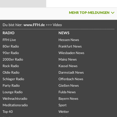
MEHR TOP-MELDUNGEN
Du bist hier:
www.FFH.de
>>>
Video
RADIO
NEWS
FFH Live
Hessen News
80er Radio
Frankfurt News
90er Radio
Wiesbaden News
2000er Radio
Mainz News
Rock Radio
Kassel News
Oldie Radio
Darmstadt News
Schlager Radio
Offenbach News
Party Radio
Gießen News
Lounge Radio
Fulda News
Weihnachtsradio
Bayern News
Meditationsradio
Sport
Top 40
Wetter